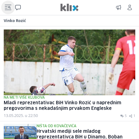
Vinko Rozić
NA METI VIŠE KLUBOVA
Mladi reprezentativac BiH Vinko Rozić u naprednim
pregovorima s nekadašnjim prvakom Engleske
13.05.2025. u 22:50
5
1
NIŠTA OD KOVAČEVIĆA
Hrvatski mediji sele mladog
reprezentativca BiH u Dinamo, Boban