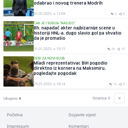
odabrao i novog trenera Modrih
01.05.2025. u 12:04
2
0
ČAK JE I SUDIJA "NASJEO"
Bh. napadač akter najbizarnije scene u
historiji HNL-a, dugo slavio gol pa shvatio
da je promašio
31.01.2025. u 19:15
16
13
DEBI ZA NOVI KLUB
Mladi reprezentativac BiH pogodio
direktno iz kornera na Maksimiru,
pogledajte pogodak
25.01.2025. u 18:14
12
0
>
Stranica: 0
Ukupno:
4
Početna
Dojavite vijest
Impressum
Komentari