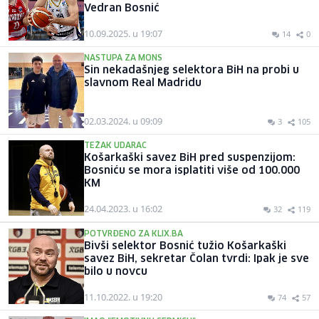
Vedran Bosnić
10.09.2025. u 19:07
14
0
NASTUPA ZA MONS
Sin nekadašnjeg selektora BiH na probi u
slavnom Real Madridu
02.03.2024. u 09:09
3
105
TEŽAK UDARAC
Košarkaški savez BiH pred suspenzijom:
Bosniću se mora isplatiti više od 100.000
KM
24.04.2023. u 16:02
32
119
POTVRĐENO ZA KLIX.BA
Bivši selektor Bosnić tužio Košarkaški
savez BiH, sekretar Čolan tvrdi: Ipak je sve
bilo u novcu
11.10.2022. u 19:20
74
57