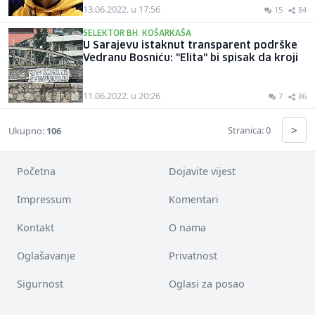
13.06.2022. u 17:56
15
84
SELEKTOR BH. KOŠARKAŠA
U Sarajevu istaknut transparent podrške
Vedranu Bosniću: "Elita" bi spisak da kroji
11.06.2022. u 20:26
7
86
>
Stranica: 0
Ukupno:
106
Početna
Dojavite vijest
Impressum
Komentari
Kontakt
O nama
Oglašavanje
Privatnost
Sigurnost
Oglasi za posao