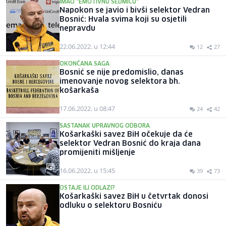
IMAO "EMOTIVNU SEDMICU"
Napokon se javio i bivši selektor Vedran
Bosnić: Hvala svima koji su osjetili
nepravdu
22.06.2022. u 12:44
12
27
OKONČANA SAGA
Bosnić se nije predomislio, danas
imenovanje novog selektora bh.
košarkaša
17.06.2022. u 08:47
24
42
SASTANAK UPRAVNOG ODBORA
Košarkaški savez BiH očekuje da će
selektor Vedran Bosnić do kraja dana
promijeniti mišljenje
16.06.2022. u 15:45
39
73
OSTAJE ILI ODLAZI?
Košarkaški savez BiH u četvrtak donosi
odluku o selektoru Bosniću