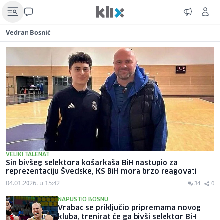
Vedran Bosnić
VELIKI TALENAT
Sin bivšeg selektora košarkaša BiH nastupio za
reprezentaciju Švedske, KS BiH mora brzo reagovati
04.01.2026. u 15:42
34
0
NAPUSTIO BOSNU
Vrabac se priključio pripremama novog
kluba, trenirat će ga bivši selektor BiH