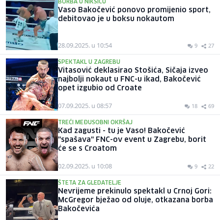
BORBA U NIKŠIĆU
Vaso Bakočević ponovo promijenio sport,
debitovao je u boksu nokautom
28.09.2025. u 10:54
9
27
SPEKTAKL U ZAGREBU
Vitasović deklasirao Stošića, Sičaja izveo
najbolji nokaut u FNC-u ikad, Bakočević
opet izgubio od Croate
07.09.2025. u 08:57
18
69
TREĆI MEĐUSOBNI OKRŠAJ
Kad zagusti - tu je Vaso! Bakočević
"spašava" FNC-ov event u Zagrebu, borit
će se s Croatom
02.09.2025. u 10:08
9
22
ŠTETA ZA GLEDATELJE
Nevrijeme prekinulo spektakl u Crnoj Gori:
McGregor bježao od oluje, otkazana borba
Bakočevića