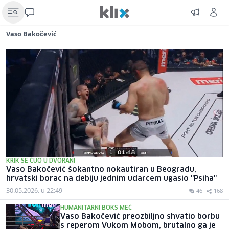
Vaso Bakočević
KRIK SE ČUO U DVORANI
Vaso Bakočević šokantno nokautiran u Beogradu,
hrvatski borac na debiju jednim udarcem ugasio "Psiha"
30.05.2026. u 22:49
46
168
HUMANITARNI BOKS MEČ
Vaso Bakočević preozbiljno shvatio borbu
s reperom Vukom Mobom, brutalno ga je