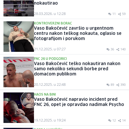
nokautirao
28.03.2026. u 12:28
11
59
KONTROVERZNI BORAC
Vaso Bakočević završio u urgentnom
centru nakon teškog nokauta, oglasio se
fotografijom i porukom
21.12.2025. u 07:27
36
140
FNC 26 U PODGORICI
Vaso Bakočević teško nokautiran nakon
samo nekoliko sekundi borbe pred
domaćom publikom
20.12.2025. u 22:48
89
390
HAOS NA BINI
Vaso Bakočević napravio incident pred
FNC 26, opet je opravdao nadimak Psycho
19.12.2025. u 19:24
12
14