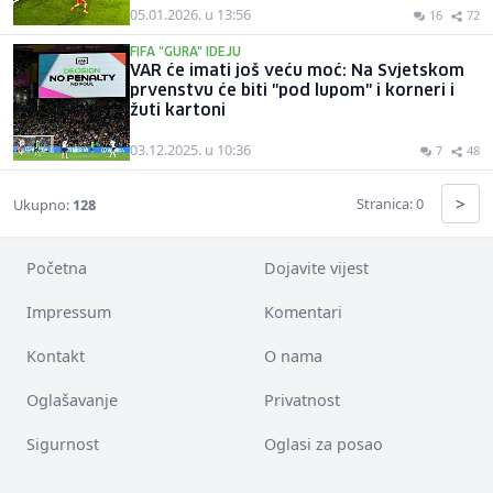
05.01.2026. u 13:56
16
72
FIFA "GURA" IDEJU
VAR će imati još veću moć: Na Svjetskom
prvenstvu će biti "pod lupom" i korneri i
žuti kartoni
03.12.2025. u 10:36
7
48
>
Stranica: 0
Ukupno:
128
Početna
Dojavite vijest
Impressum
Komentari
Kontakt
O nama
Oglašavanje
Privatnost
Sigurnost
Oglasi za posao