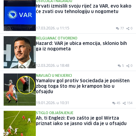
OSVOJILA I NAGRADU
Hrvati izmislili svoju riječ za VAR, evo kako
će zvati ovu tehnologiju u nogometu
17.03.2026. u 11:15
77
0
BELGIJANAC OTVORENO
Hazard: VAR je ubica emocija, sklonio bih
ga iz nogometa
12.03.2026. u 18:48
5
0
NAVIJAČI U NEVJERICI
Yamalov gol protiv Sociedada je poništen
zbog toga što mu je krampon bio u
ofsajdu
19.01.2026. u 10:31
45
154
STIGLO OBJAŠNJENJE
Ah, ti Englezi: Evo zašto je gol Wirtza
priznat iako se jasno vidi da je u ofsajdu