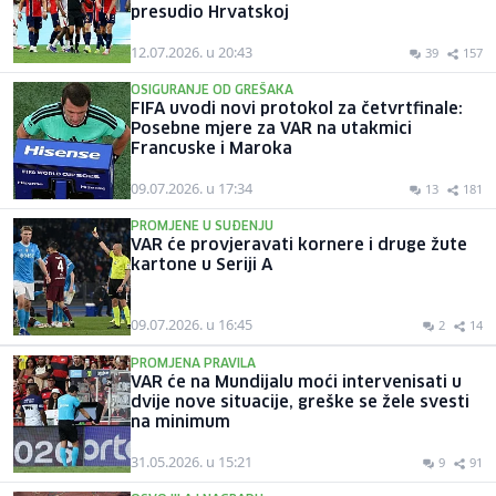
presudio Hrvatskoj
12.07.2026. u 20:43
39
157
OSIGURANJE OD GREŠAKA
FIFA uvodi novi protokol za četvrtfinale:
Posebne mjere za VAR na utakmici
Francuske i Maroka
09.07.2026. u 17:34
13
181
PROMJENE U SUĐENJU
VAR će provjeravati kornere i druge žute
kartone u Seriji A
09.07.2026. u 16:45
2
14
PROMJENA PRAVILA
VAR će na Mundijalu moći intervenisati u
dvije nove situacije, greške se žele svesti
na minimum
31.05.2026. u 15:21
9
91