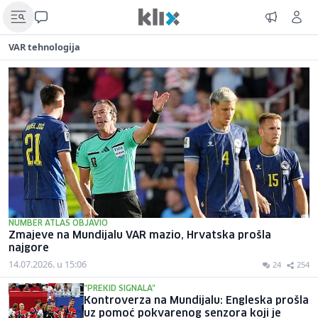
VAR tehnologija
NUMBER ATLAS OBJAVIO
Zmajeve na Mundijalu VAR mazio, Hrvatska prošla
najgore
14.07.2026. u 15:06
24
254
"PREKID SIGNALA"
Kontroverza na Mundijalu: Engleska prošla
uz pomoć pokvarenog senzora koji je