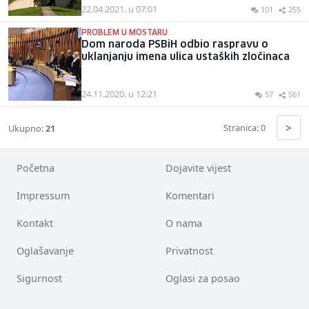
22.04.2021. u 07:01
101
255
PROBLEM U MOSTARU
Dom naroda PSBiH odbio raspravu o
uklanjanju imena ulica ustaških zločinaca
24.11.2020. u 12:21
57
561
>
Stranica: 0
Ukupno:
21
Početna
Dojavite vijest
Impressum
Komentari
Kontakt
O nama
Oglašavanje
Privatnost
Sigurnost
Oglasi za posao