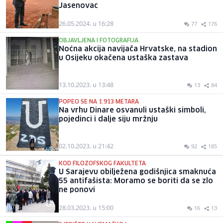
Jasenovac
26.05.2024. u 16:28
77
176
OBJAVLJENA I FOTOGRAFIJA
Noćna akcija navijača Hrvatske, na stadion
u Osijeku okačena ustaška zastava
13.10.2023. u 13:48
13
84
POPEO SE NA 1.913 METARA
Na vrhu Dinare osvanuli ustaški simboli,
pojedinci i dalje siju mržnju
02.10.2023. u 21:42
92
185
KOD FILOZOFSKOG FAKULTETA
U Sarajevu obilježena godišnjica smaknuća
55 antifašista: Moramo se boriti da se zlo
ne ponovi
28.03.2023. u 15:00
16
13