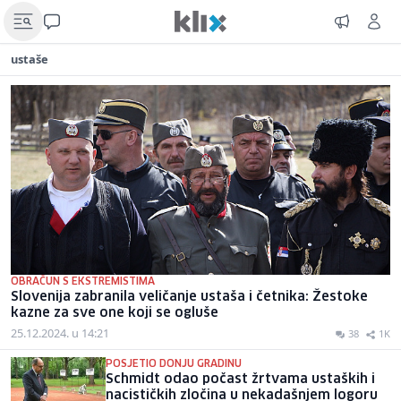
ustaše
OBRAČUN S EKSTREMISTIMA
Slovenija zabranila veličanje ustaša i četnika: Žestoke
kazne za sve one koji se ogluše
25.12.2024. u 14:21
38
1K
POSJETIO DONJU GRADINU
Schmidt odao počast žrtvama ustaških i
nacističkih zločina u nekadašnjem logoru