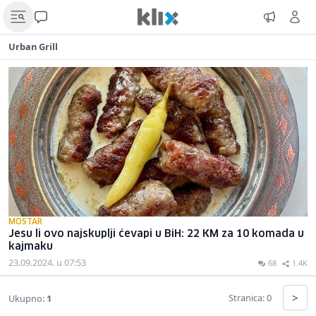
Urban Grill
MOSTAR
Jesu li ovo najskuplji ćevapi u BiH: 22 KM za 10 komada u
kajmaku
23.09.2024. u 07:53
68
1.4K
>
Stranica: 0
Ukupno:
1