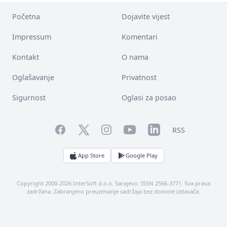
Početna
Dojavite vijest
Impressum
Komentari
Kontakt
O nama
Oglašavanje
Privatnost
Sigurnost
Oglasi za posao
Facebook
YouTube
LinkedIn
Twitter
Instagram
RSS
App Store
Google Play
Copyright 2000-2026 InterSoft d.o.o. Sarajevo. ISSN 2566-3771. Sva prava
zadržana. Zabranjeno preuzimanje sadržaja bez dozvole izdavača.