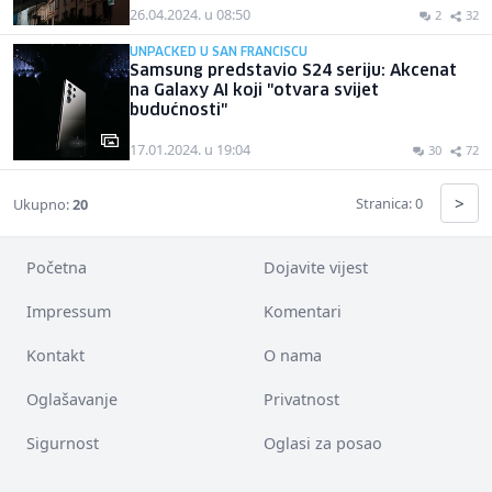
26.04.2024. u 08:50
2
32
UNPACKED U SAN FRANCISCU
Samsung predstavio S24 seriju: Akcenat
na Galaxy AI koji "otvara svijet
budućnosti"
17.01.2024. u 19:04
30
72
>
Stranica: 0
Ukupno:
20
Početna
Dojavite vijest
Impressum
Komentari
Kontakt
O nama
Oglašavanje
Privatnost
Sigurnost
Oglasi za posao