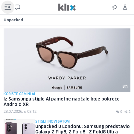
Unpacked
KORISTE GEMINI AI
Iz Samsunga stigle AI pametne naočale koje pokreće
Android XR
23.07.2026. u 08:12
0
2
STIGLI I NOVI SATOVI
Unpacked u Londonu: Samsung predstavio
Galaxy Z Flip8, Z Fold8 i Z Fold8 Ultra