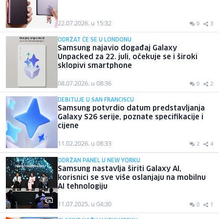
22.07.2026. u 15:32
0
3
ODRŽAT ĆE SE U LONDONU
Samsung najavio događaj Galaxy
Unpacked za 22. juli, očekuje se i široki
sklopivi smartphone
08.07.2026. u 08:36
0
2
DEBITUJE U SAN FRANCISCU
Samsung potvrdio datum predstavljanja
Galaxy S26 serije, poznate specifikacije i
cijene
11.02.2026. u 08:33
2
4
ODRŽAN PANEL U NEW YORKU
Samsung nastavlja širiti Galaxy AI,
korisnici se sve više oslanjaju na mobilnu
AI tehnologiju
11.07.2025. u 04:30
0
1