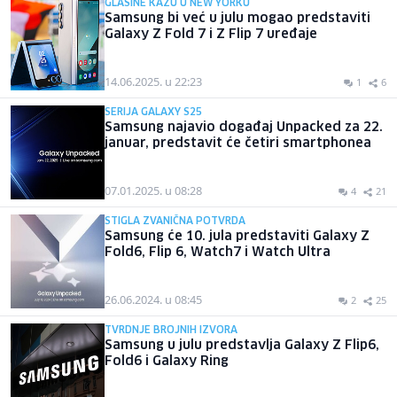
GLASINE KAŽU U NEW YORKU
Samsung bi već u julu mogao predstaviti
Galaxy Z Fold 7 i Z Flip 7 uređaje
14.06.2025. u 22:23
1
6
SERIJA GALAXY S25
Samsung najavio događaj Unpacked za 22.
januar, predstavit će četiri smartphonea
07.01.2025. u 08:28
4
21
STIGLA ZVANIČNA POTVRDA
Samsung će 10. jula predstaviti Galaxy Z
Fold6, Flip 6, Watch7 i Watch Ultra
26.06.2024. u 08:45
2
25
TVRDNJE BROJNIH IZVORA
Samsung u julu predstavlja Galaxy Z Flip6,
Fold6 i Galaxy Ring