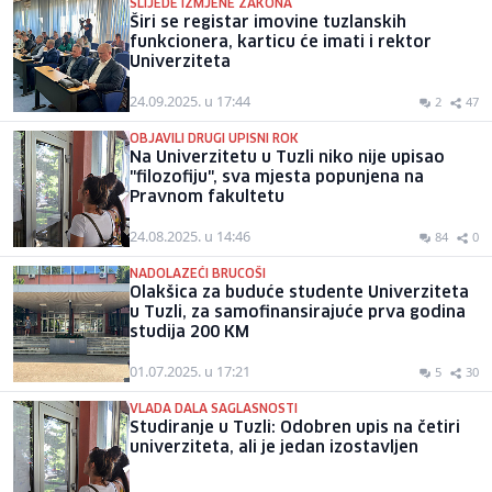
SLIJEDE IZMJENE ZAKONA
Širi se registar imovine tuzlanskih
funkcionera, karticu će imati i rektor
Univerziteta
24.09.2025. u 17:44
2
47
OBJAVILI DRUGI UPISNI ROK
Na Univerzitetu u Tuzli niko nije upisao
"filozofiju", sva mjesta popunjena na
Pravnom fakultetu
24.08.2025. u 14:46
84
0
NADOLAZEĆI BRUCOŠI
Olakšica za buduće studente Univerziteta
u Tuzli, za samofinansirajuće prva godina
studija 200 KM
01.07.2025. u 17:21
5
30
VLADA DALA SAGLASNOSTI
Studiranje u Tuzli: Odobren upis na četiri
univerziteta, ali je jedan izostavljen