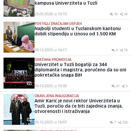
kampusa Univerziteta u Tuzli
23.05.2026. u 16:10
30
49
POSTIGLI ZNAČAJAN USPJEH
Najbolji studenti u Tuzlanskom kantonu
dobili stipendiju u iznosu od 1.500 KM
08.12.2025. u 14:17
4
39
ODRŽANA PROMOCIJA
Univerzitet u Tuzli bogatiji za 344
diplomanta i magistra, poručeno da su oni
pokretačka snaga BiH
04.12.2025. u 16:30
20
0
OBAVLJENA INAUGURACIJA
Amir Karić je novi rektor Univerziteta u
Tuzli, poručio da će biti zajednica znanja,
otvorenosti i istraživanja
30.10.2025. u 16:07
7
258