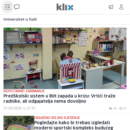
Univerzitet u Tuzli
DEFICITARNO ZANIMANJE
Predškolski sistem u BiH zapada u krizu: Vrtići traže
radnike, ali odgajatelja nema dovoljno
21.06.2026. u 21:37
25
41
URAĐENO IDEJNO RJEŠENJE
Pogledajte kako bi trebao izgledati
moderni sportski kompleks budućeg