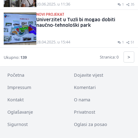
20.06.2025. u 11:36
1
35
NOVI PROJEKAT
Univerzitet u Tuzli bi mogao dobiti
naučno-tehnološki park
28.04.2025. u 15:44
1
51
>
Stranica: 0
Ukupno:
139
Početna
Dojavite vijest
Impressum
Komentari
Kontakt
O nama
Oglašavanje
Privatnost
Sigurnost
Oglasi za posao