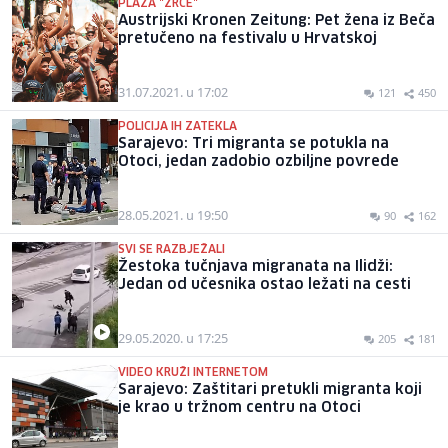
PLAŽA "ZRĆE"
Austrijski Kronen Zeitung: Pet žena iz Beča
pretučeno na festivalu u Hrvatskoj
31.07.2021. u 17:02
121
450
POLICIJA IH ZATEKLA
Sarajevo: Tri migranta se potukla na
Otoci, jedan zadobio ozbiljne povrede
28.05.2021. u 19:50
90
162
SVI SE RAZBJEŽALI
Žestoka tučnjava migranata na Ilidži:
Jedan od učesnika ostao ležati na cesti
29.05.2020. u 17:25
205
181
VIDEO KRUŽI INTERNETOM
Sarajevo: Zaštitari pretukli migranta koji
je krao u tržnom centru na Otoci