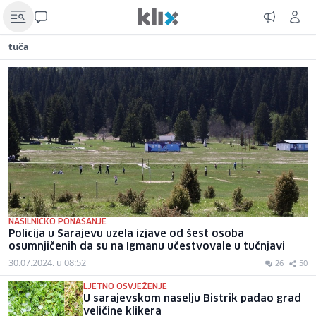
tuča
NASILNIČKO PONAŠANJE
Policija u Sarajevu uzela izjave od šest osoba
osumnjičenih da su na Igmanu učestvovale u tučnjavi
30.07.2024. u 08:52
26
50
LJETNO OSVJEŽENJE
U sarajevskom naselju Bistrik padao grad
veličine klikera