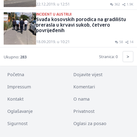
22.12.2019. u 12:51
362
1.9K
INCIDENT U AUSTRIJI
Svađa kosovskih porodica na gradilištu
prerasla u krvavi sukob, četvero
povrijeđenih
18.09.2019. u 10:21
58
14
>
Stranica: 0
Ukupno:
283
Početna
Dojavite vijest
Impressum
Komentari
Kontakt
O nama
Oglašavanje
Privatnost
Sigurnost
Oglasi za posao