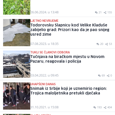
26.06.2024. u 13:48
21
155
LJETNO NEVRIJEME
Todorovsku Slapnicu kod Velike Kladuše
zabijelio grad: Prizori kao da je pao snijeg
usred zime
07.08.2023. u 18:35
20
53
TUKLI SE ČLANOVI ODBORA
Tučnjava na biračkom mjestu u Novom
Pazaru, reagovala i policija
03.04.2022. u 09:45
69
0
UHAPŠENI DANAS
Snimak iz Srbije koji je uznemirio region:
Trojica maloljetnika pretukli dječaka
31.10.2021. u 15:08
193
404