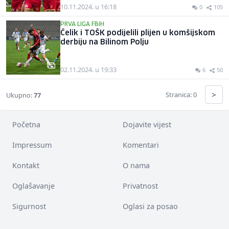
10.11.2024. u 16:18
0
105
PRVA LIGA FBIH
Čelik i TOŠK podijelili plijen u komšijskom
derbiju na Bilinom Polju
02.11.2024. u 19:33
6
50
>
Stranica: 0
Ukupno:
77
Početna
Dojavite vijest
Impressum
Komentari
Kontakt
O nama
Oglašavanje
Privatnost
Sigurnost
Oglasi za posao