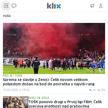
TOŠK
PAO JE I TOŠK
Sprema se slavlje u Zenici: Čelik novom velikom
pobjedom došao na bod do povratka u najviši rang
10.05.2026. u 18:54
24
339
DUELI 18. KOLA
TOŠK ponovo drugi u Prvoj ligi FBiH, Čelik
uvećava prednost nad pratiocima