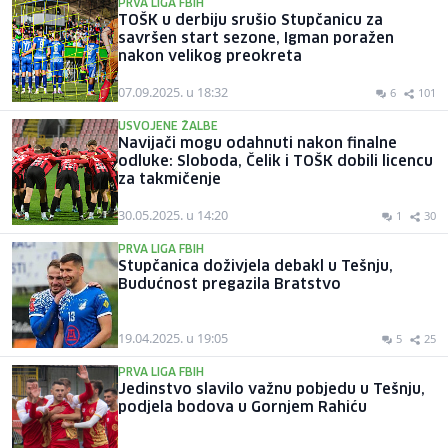
PRVA LIGA FBIH
TOŠK u derbiju srušio Stupčanicu za
savršen start sezone, Igman poražen
nakon velikog preokreta
07.09.2025. u 18:32
6
101
USVOJENE ŽALBE
Navijači mogu odahnuti nakon finalne
odluke: Sloboda, Čelik i TOŠK dobili licencu
za takmičenje
30.05.2025. u 14:20
1
30
PRVA LIGA FBIH
Stupčanica doživjela debakl u Tešnju,
Budućnost pregazila Bratstvo
19.04.2025. u 19:05
5
25
PRVA LIGA FBIH
Jedinstvo slavilo važnu pobjedu u Tešnju,
podjela bodova u Gornjem Rahiću