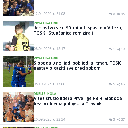
12.04.2026. u 21:08
8
33
PRVA LIGA FBIH
Jedinstvo se u 90. minuti spasilo u Vitezu,
TOŠK i Stupčanica remizirali
08.04.2026. u 18:17
1
10
PRVA LIGA FBIH
Sloboda u golijadi pobijedila Igman, TOŠK
nastavio gaziti sve pred sobom
05.10.2025. u 17:00
5
66
DUELI 5. KOLA
Vitez srušio lidera Prve lige FBiH, Sloboda
bez problema pobijedila Travnik
20.09.2025. u 22:34
5
37