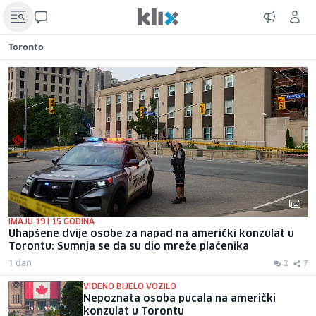
Toronto
IMAJU 19 I 15 GODINA
Uhapšene dvije osobe za napad na američki konzulat u
Torontu: Sumnja se da su dio mreže plaćenika
1 dan
2
7
VIĐENO BIJELO VOZILO
Nepoznata osoba pucala na američki
konzulat u Torontu