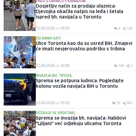
PRED UTAKMICU S KANADOM
Dosjetljiv način za prodaju ulaznica:
Djevojka okačila natpis na leđa i šetala
ispred bh. navijača u Torontu
12.06.2026. u 18:39
8
124
OD RANIH SATI
Ulice Toronta kao da su usred BiH, Zmajevi
će imati nevjerovatnu podršku s tribina
12.06.2026. u 16:38
100
0
INVAZIJA BH. TIFOZA
Sprema se potpuna ludnica: Pogledajte
kolonu vozila navijača BiH u Torontu
12.06.2026. u 16:33
55
967
OČEKUJE SE SPEKTAKL
Sprema se invazija bh. navijača: Halidovi
"Ljiljani" već odjekuju ulicama Toronta