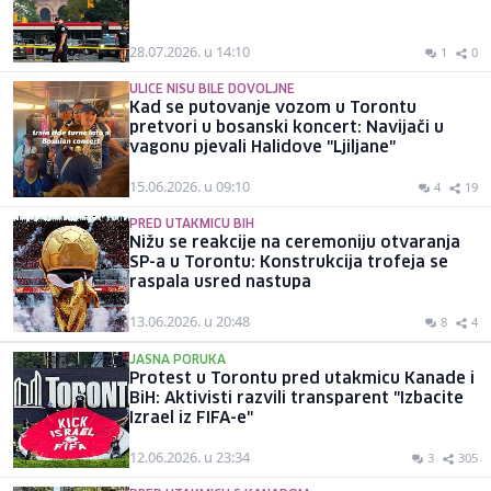
28.07.2026. u 14:10
1
0
ULICE NISU BILE DOVOLJNE
Kad se putovanje vozom u Torontu
pretvori u bosanski koncert: Navijači u
vagonu pjevali Halidove "Ljiljane"
15.06.2026. u 09:10
4
19
PRED UTAKMICU BIH
Nižu se reakcije na ceremoniju otvaranja
SP-a u Torontu: Konstrukcija trofeja se
raspala usred nastupa
13.06.2026. u 20:48
8
4
JASNA PORUKA
Protest u Torontu pred utakmicu Kanade i
BiH: Aktivisti razvili transparent "Izbacite
Izrael iz FIFA-e"
12.06.2026. u 23:34
3
305