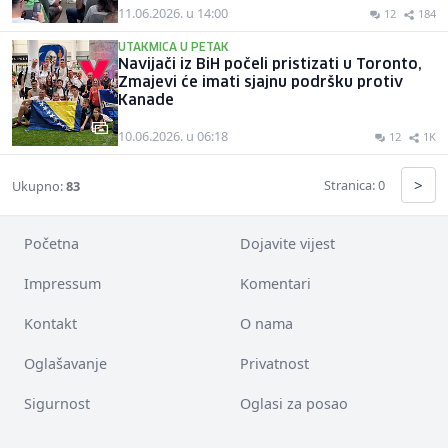
11.06.2026. u 14:00
12
184
UTAKMICA U PETAK
Navijači iz BiH počeli pristizati u Toronto,
Zmajevi će imati sjajnu podršku protiv
Kanade
10.06.2026. u 06:18
12
1K
>
Stranica: 0
Ukupno:
83
Početna
Dojavite vijest
Impressum
Komentari
Kontakt
O nama
Oglašavanje
Privatnost
Sigurnost
Oglasi za posao