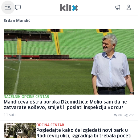
Srđan Mandić
NAČELNIK OPĆINE CENTAR
Mandićeva oštra poruka Džemidžiću: Molio sam da ne
zatvarate Koševo, smiješ li poslati inspekciju Borcu?
11 sati
80
233
OPĆINA CENTAR
Pogledajte kako će izgledati novi park u
Radićevoj ulici, izgradnja bi trebala početi