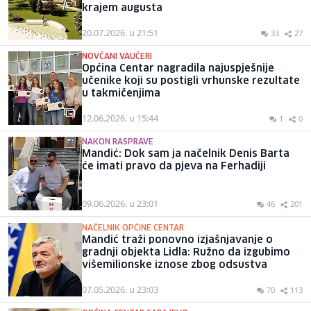
krajem augusta
20.07.2026. u 21:51
33
27
NOVČANI VAUČERI
Općina Centar nagradila najuspješnije
učenike koji su postigli vrhunske rezultate
u takmičenjima
12.06.2026. u 15:44
1
0
NAKON RASPRAVE
Mandić: Dok sam ja načelnik Denis Barta
će imati pravo da pjeva na Ferhadiji
09.06.2026. u 23:01
46
201
NAČELNIK OPĆINE CENTAR
Mandić traži ponovno izjašnjavanje o
gradnji objekta Lidla: Ružno da izgubimo
višemilionske iznose zbog odsustva
07.05.2026. u 23:03
70
113