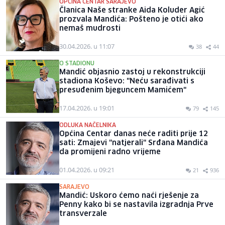
OPĆINA CENTAR SARAJEVO
Članica Naše stranke Aida Koluder Agić
prozvala Mandića: Pošteno je otići ako
nemaš mudrosti
30.04.2026. u 11:07
38
44
O STADIONU
Mandić objasnio zastoj u rekonstrukciji
stadiona Koševo: "Neću sarađivati s
presuđenim bjeguncem Mamićem"
17.04.2026. u 19:01
79
145
ODLUKA NAČELNIKA
Općina Centar danas neće raditi prije 12
sati: Zmajevi "natjerali" Srđana Mandića
da promijeni radno vrijeme
01.04.2026. u 09:21
21
936
SARAJEVO
Mandić: Uskoro ćemo naći rješenje za
Penny kako bi se nastavila izgradnja Prve
transverzale