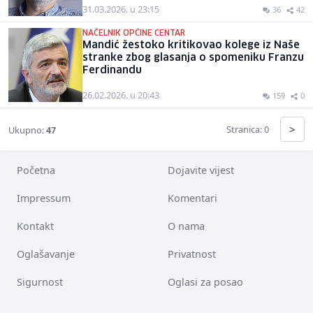
31.03.2026. u 23:15
36
42
NAČELNIK OPĆINE CENTAR
Mandić žestoko kritikovao kolege iz Naše
stranke zbog glasanja o spomeniku Franzu
Ferdinandu
26.02.2026. u 20:43
159
0
>
Stranica: 0
Ukupno:
47
Početna
Dojavite vijest
Impressum
Komentari
Kontakt
O nama
Oglašavanje
Privatnost
Sigurnost
Oglasi za posao