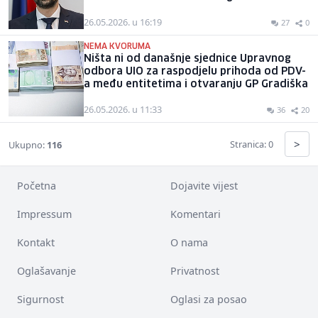
26.05.2026. u 16:19
27
0
NEMA KVORUMA
Ništa ni od današnje sjednice Upravnog
odbora UIO za raspodjelu prihoda od PDV-
a među entitetima i otvaranju GP Gradiška
26.05.2026. u 11:33
36
20
>
Stranica: 0
Ukupno:
116
Početna
Dojavite vijest
Impressum
Komentari
Kontakt
O nama
Oglašavanje
Privatnost
Sigurnost
Oglasi za posao