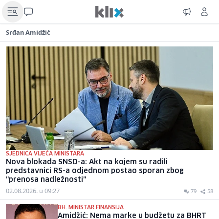
Srđan Amidžić
SJEDNICA VIJEĆA MINISTARA
Nova blokada SNSD-a: Akt na kojem su radili
predstavnici RS-a odjednom postao sporan zbog
"prenosa nadležnosti"
02.08.2026. u 09:27
79
58
BH. MINISTAR FINANSIJA
Amidžić: Nema marke u budžetu za BHRT