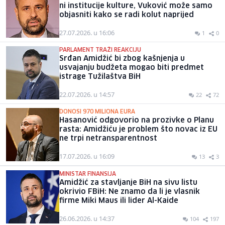
ni institucije kulture, Vuković može samo
objasniti kako se radi kolut naprijed
27.07.2026. u 16:06
1
0
PARLAMENT TRAŽI REAKCIJU
Srđan Amidžić bi zbog kašnjenja u
usvajanju budžeta mogao biti predmet
istrage Tužilaštva BiH
22.07.2026. u 14:57
22
72
DONOSI 970 MILIONA EURA
Hasanović odgovorio na prozivke o Planu
rasta: Amidžiću je problem što novac iz EU
ne trpi netransparentnost
17.07.2026. u 16:09
13
3
MINISTAR FINANSIJA
Amidžić za stavljanje BiH na sivu listu
okrivio FBiH: Ne znamo da li je vlasnik
firme Miki Maus ili lider Al-Kaide
26.06.2026. u 14:37
104
197