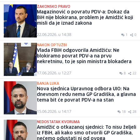
ZAKONSKO PRAVO
Magazinović o povratu PDV-a: Dokaz da
BiH nije blokirana, problem je Amidžić koji
misli da je iznad zakona
22.06.2026. u 14:38
1
0
NAKON OPTUŽBI
Vlada FBiH odgovorila Amidžiću: Ne
blokiramo povrat PDV-a na prvu
nekretninu, to je spin ministra blokadera
17.06.2026. u 12:27
8
22
BANJA LUKA
Nova sjednica Upravnog odbora UIO: Na
dnevnom redu nema GP Gradiška, a glavna
tema bit će povrat PDV-a na stan
15.06.2026. u 14:17
18
28
NEDOSTATAK KVORUMA
Amidžić o otkazanoj sjednici: To nisu željeli
iz FBiH, ali kako smo otvorili GP Gradiška,
nećemo odustati ni od ovoga