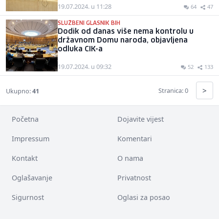
19.07.2024. u 11:28
64
47
SLUŽBENI GLASNIK BIH
Dodik od danas više nema kontrolu u
državnom Domu naroda, objavljena
odluka CIK-a
19.07.2024. u 09:32
52
133
>
Stranica: 0
Ukupno:
41
Početna
Dojavite vijest
Impressum
Komentari
Kontakt
O nama
Oglašavanje
Privatnost
Sigurnost
Oglasi za posao