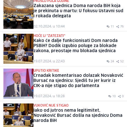
PROŠLO POLA GODINE
Zakazana sjednica Doma naroda BiH koja
je prekinuta u martu: U fokusu Ustavni sud
i rokada delegata
02.10.2024. u 10:44
11
76
HOĆE LI "ZATEZATI"
Kako će dalje funkcionisati Dom naroda
PSBiH? Dodik izgubio poluge za blokade
zakona, preostaje mu blokada sjednica
19.07.2024. u 22:43
24
52
UPUTIO KRITIKE
Crnadak komentarisao dolazak Novaković
Bursać na sjednicu: Sjediš tu jer kurir iz
CIK-a nije stigao do parlamenta
19.07.2024. u 18:28
10
0
VUKOVIĆ NIJE STIGAO
Iako od jutros nema legitimitet,
Novaković Bursać došla na sjednicu Doma
naroda BiH