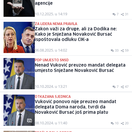
agencije
10.12.2025. u 14:19
7
31
ZA LIDERA NEMA PRAVILA
Zakon važi za druge, ali za Dodika ne:
Kako je Snježana Novaković Bursać
ispoštovala odluku CIK-a
06.08.2025. u 14:02
33
59
PDP UMJESTO SNSD
Nenad Vuković preuzeo mandat delegata
umjesto Snježane Novaković Bursać
10.10.2024. u 13:21
7
47
OTKAZANA SJEDNICA
Vuković ponovo nije preuzeo mandat
delegata Doma naroda, tvrdi da
Novaković Bursać još prima platu
08.10.2024. u 11:40
10
20