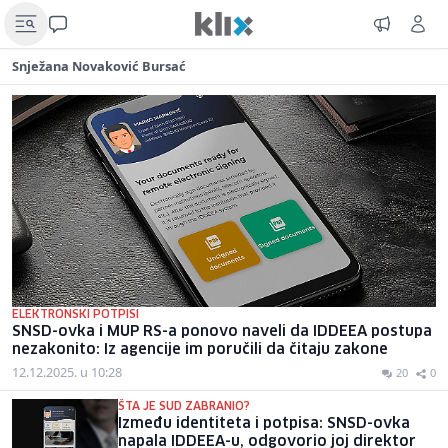
Snježana Novaković Bursać
ELEKTRONSKI POTPISI
SNSD-ovka i MUP RS-a ponovo naveli da IDDEEA postupa
nezakonito: Iz agencije im poručili da čitaju zakone
12.12.2025. u 10:28
20
0
ŠTA JE SUD ZABRANIO?
Između identiteta i potpisa: SNSD-ovka
napala IDDEEA-u, odgovorio joj direktor