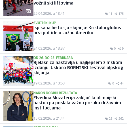
vožnji ski liftovima
25.04.2026. u 18:41
11
175
SVJETSKI KUP
Ispisana historija skijanja: Kristalni globus
prvi put ide u Južnu Ameriku
24.03.2026. u 13:37
0
9
OD 26. DO 28. FEBRUARA
Bjelašnica nastavlja u najljepšem zimskom
izdanju: Uskoro BORN2SKI festival alpskog
skijanja
19.02.2026. u 13:53
0
44
NAKON DOBRIH REZULTATA
Elvedina Muzaferija zaključila olimpijski
nastup pa poslala važnu poruku državnim
institucijama
15.02.2026. u 21:44
28
262