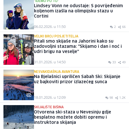
"IDEMO PO TO"
Lindsey Vonn ne odustaje: S povrijeđenim
koljenom izašla na olimpijsku stazu u
Cortini
06.02.2026. u 11:50
2
66
VELIKI BROJ POSJETITELJA
Pitali smo skijaše na Jahorini kako su
zadovoljni stazama: "Skijamo i dan i noć i
udri brigu na veselje"
31.01.2026. u 14:50
33
49
NESVAKIDAŠNJA AVANTURA
Na Bjelašnici upriličen Sabah Ski: Skijanje
uz bajkoviti prizor izlazećeg sunca
18.01.2026. u 12:09
98
1.2K
SKIJALIŠTE BIŠINA
Otvorena ski-staza u Nevesinju gdje
besplatno možete dobiti opremu i
instruktora skijanja