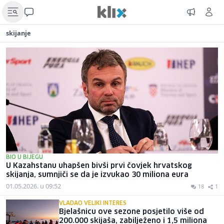
skijanje
BIO U BIJEGU
U Kazahstanu uhapšen bivši prvi čovjek hrvatskog
skijanja, sumnjiči se da je izvukao 30 miliona eura
01.05.2026. u 09:52
18
1
VLADAO VELIKI INTERES
Bjelašnicu ove sezone posjetilo više od
200.000 skijaša, zabilježeno i 1,5 miliona