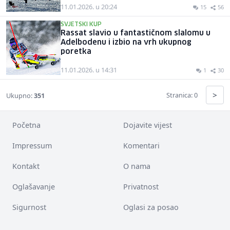
11.01.2026. u 20:24
15
56
SVJETSKI KUP
Rassat slavio u fantastičnom slalomu u
Adelbodenu i izbio na vrh ukupnog
poretka
11.01.2026. u 14:31
1
30
>
Stranica: 0
Ukupno:
351
Početna
Dojavite vijest
Impressum
Komentari
Kontakt
O nama
Oglašavanje
Privatnost
Sigurnost
Oglasi za posao