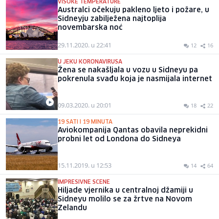
VISOKE TEMPERATURE
Australci očekuju pakleno ljeto i požare, u
Sidneyju zabilježena najtoplija
novembarska noć
29.11.2020. u 22:41
12
16
U JEKU KORONAVIRUSA
Žena se nakašljala u vozu u Sidneyu pa
pokrenula svađu koja je nasmijala internet
09.03.2020. u 20:01
18
22
19 SATI I 19 MINUTA
Aviokompanija Qantas obavila neprekidni
probni let od Londona do Sidneya
15.11.2019. u 12:53
14
64
IMPRESIVNE SCENE
Hiljade vjernika u centralnoj džamiji u
Sidneyu molilo se za žrtve na Novom
Zelandu