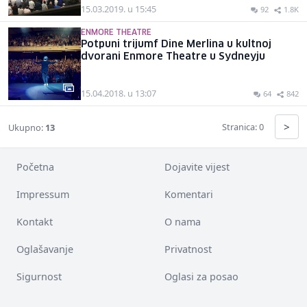
15.03.2019. u 15:45
92
1.8K
ENMORE THEATRE
Potpuni trijumf Dine Merlina u kultnoj
dvorani Enmore Theatre u Sydneyju
15.04.2018. u 13:07
64
842
>
Stranica: 0
Ukupno:
13
Početna
Dojavite vijest
Impressum
Komentari
Kontakt
O nama
Oglašavanje
Privatnost
Sigurnost
Oglasi za posao