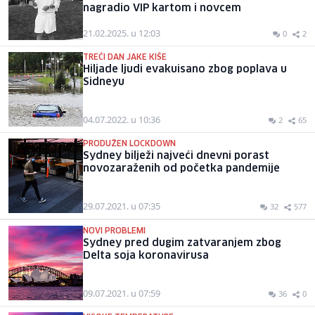
nagradio VIP kartom i novcem
21.02.2025. u 12:03
0
2
TREĆI DAN JAKE KIŠE
Hiljade ljudi evakuisano zbog poplava u
Sidneyu
04.07.2022. u 10:36
2
65
PRODUŽEN LOCKDOWN
Sydney bilježi najveći dnevni porast
novozaraženih od početka pandemije
29.07.2021. u 07:35
32
577
NOVI PROBLEMI
Sydney pred dugim zatvaranjem zbog
Delta soja koronavirusa
09.07.2021. u 07:59
36
0