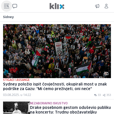
Sidney
STIGAO I ASSANGE
Sydney položio ispit čovječnosti, okupirali most u znak
podrške za Gazu: "Mi ćemo preživjeti, oni neće"
03.08.2025. u 14:22
33
353
NEZABORAVNO ISKUSTVO
Drake posebnom gestom oduševio publiku
na koncertu: Trudnu obožavateljku