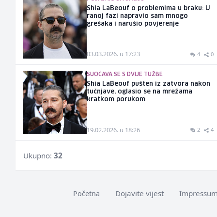
Shia LaBeouf o problemima u braku: U
ranoj fazi napravio sam mnogo
grešaka i narušio povjerenje
03.03.2026. u 17:23
4
0
SUOČAVA SE S DVIJE TUŽBE
Shia LaBeouf pušten iz zatvora nakon
tučnjave, oglasio se na mrežama
kratkom porukom
19.02.2026. u 18:26
2
4
Ukupno:
32
Dojavite vijest
Impressu
Početna