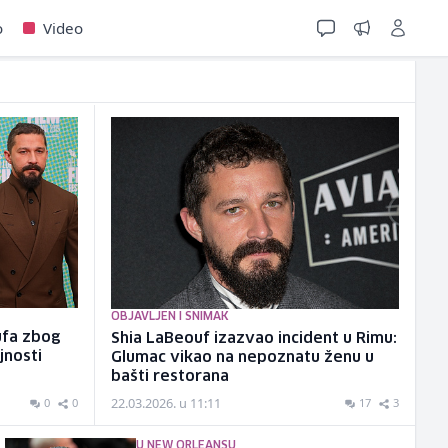
o
Video
OBJAVLJEN I SNIMAK
ufa zbog
Shia LaBeouf izazvao incident u Rimu:
jnosti
Glumac vikao na nepoznatu ženu u
bašti restorana
22.03.2026. u 11:11
0
0
17
3
U NEW ORLEANSU