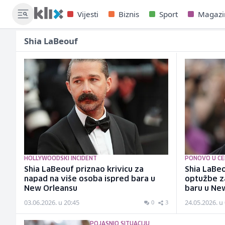
Vijesti
Biznis
Sport
Magazi
Shia LaBeouf
HOLLYWOODSKI INCIDENT
PONOVO U CE
Shia LaBeouf priznao krivicu za
Shia LaBeo
napad na više osoba ispred bara u
optužbe z
New Orleansu
baru u Ne
03.06.2026. u 20:45
24.05.2026. u
0
3
POJASNIO SITUACIJU