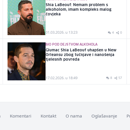
Shia LaBeouf: Nemam problem s
alkoholom, imam kompleks malog
čovjeka
01.03.2026. u 13:23
4
0
BIO POD DEJSTVOM ALKOHOLA
Glumac Shia LaBeouf uhapšen u New
Orleansu zbog tučnjave i nanošenja
tjelesnih povreda
17.02.2026. u 18:49
8
57
m
Komentari
Kontakt
O nama
Oglašavanje
P