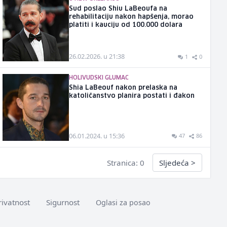
Sud poslao Shiu LaBeoufa na
rehabilitaciju nakon hapšenja, morao
platiti i kauciju od 100.000 dolara
26.02.2026. u 21:38
1
0
HOLIVUDSKI GLUMAC
Shia LaBeouf nakon prelaska na
katoličanstvo planira postati i đakon
06.01.2024. u 15:36
47
86
Stranica: 0
Sljedeća
>
rivatnost
Sigurnost
Oglasi za posao