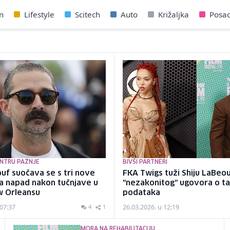
n
Lifestyle
Scitech
Auto
Križaljka
Posa
NTRU PAŽNJE
BIVŠI PARTNERI
uf suočava se s tri nove
FKA Twigs tuži Shiju LaBeo
a napad nakon tučnjave u
"nezakonitog" ugovora o ta
w Orleansu
podataka
 07:37
26.03.2026. u 12:19
4
1
MORA NA REHABILITACIJU