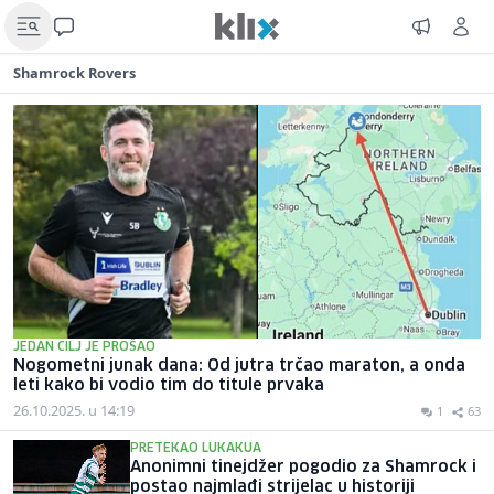
Shamrock Rovers
JEDAN CILJ JE PROŠAO
Nogometni junak dana: Od jutra trčao maraton, a onda
leti kako bi vodio tim do titule prvaka
26.10.2025. u 14:19
1
63
PRETEKAO LUKAKUA
Anonimni tinejdžer pogodio za Shamrock i
postao najmlađi strijelac u historiji