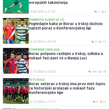
evropskih takmičenja
13.02.2025. u 21:37
2
0
SHAMROCK SLAVIO SA 3:0
Pogledajte kako je Borac u Irskoj doživio
najteži poraz u Konferencijskoj ligi
13.12.2024. u 07:14
3
111
KONFERENCIJSKA LIGA
Borac potpuno razbijen u Irskoj, odluka o
nokaut fazi past će u Banjoj Luci
12.12.2024. u 22:50
104
139
PETO KOLO
Borac večeras u Irskoj ima prvu meč-loptu
za historijski prolazak u nokaut fazu
Konferencijske lige
12.12.2024. u 11:17
9
51