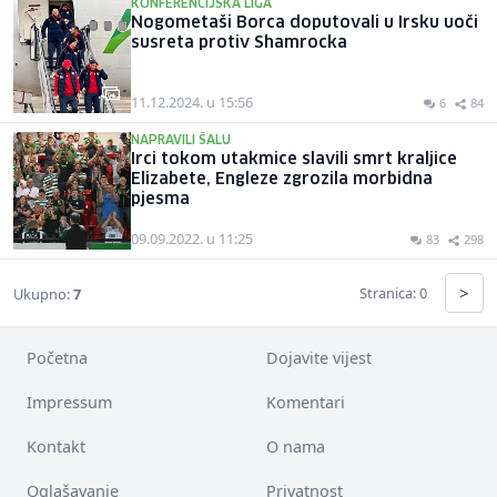
KONFERENCIJSKA LIGA
Nogometaši Borca doputovali u Irsku uoči
susreta protiv Shamrocka
11.12.2024. u 15:56
6
84
NAPRAVILI ŠALU
Irci tokom utakmice slavili smrt kraljice
Elizabete, Engleze zgrozila morbidna
pjesma
09.09.2022. u 11:25
83
298
>
Stranica: 0
Ukupno:
7
Početna
Dojavite vijest
Impressum
Komentari
Kontakt
O nama
Oglašavanje
Privatnost