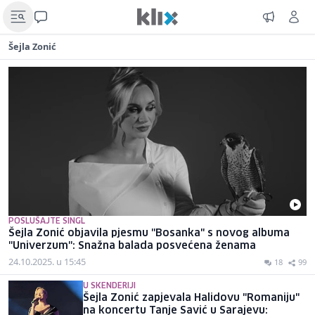
Šejla Zonić
POSLUŠAJTE SINGL
Šejla Zonić objavila pjesmu ''Bosanka" s novog albuma
''Univerzum'': Snažna balada posvećena ženama
24.10.2025. u 15:45
18
99
U SKENDERIJI
Šejla Zonić zapjevala Halidovu "Romaniju"
na koncertu Tanje Savić u Sarajevu: