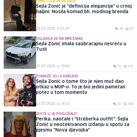
CRNO I ZLATNI DETALJI
Šejla Zonić je "definicija elegancije" u crnoj
haljini: Nosila komad bh. modnog brenda
28.07.2025. u 21:37
38
81
OGLASILA SE NA MREŽAMA
Šejla Zonić imala saobraćajnu nesreću u
Tuzli
21.07.2025. u 19:42
55
221
POMAŽE JOJ U KARIJERI
Šejla Zonić o tome što je njen muž dao
otkaz u MUP-u: To je bio jedini pametan
potez u tom momentu
21.07.2025. u 18:12
20
188
JESTE LI JE POSLUŠALI?
Perika, naočale i "štreberka outfit": Šejla
Zonić u neočekivanom izdanju u spotu za
pjesmu "Nova djevojka"