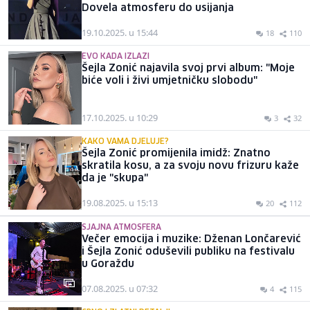
Dovela atmosferu do usijanja
19.10.2025. u 15:44
18
110
EVO KADA IZLAZI
Šejla Zonić najavila svoj prvi album: "Moje
biće voli i živi umjetničku slobodu"
17.10.2025. u 10:29
3
32
KAKO VAMA DJELUJE?
Šejla Zonić promijenila imidž: Znatno
skratila kosu, a za svoju novu frizuru kaže
da je "skupa"
19.08.2025. u 15:13
20
112
SJAJNA ATMOSFERA
Večer emocija i muzike: Dženan Lončarević
i Šejla Zonić oduševili publiku na festivalu
u Goraždu
07.08.2025. u 07:32
4
115