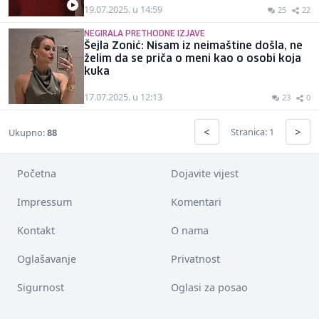
19.07.2025. u 14:59
25
22
NEGIRALA PRETHODNE IZJAVE
Šejla Zonić: Nisam iz neimaštine došla, ne
želim da se priča o meni kao o osobi koja
kuka
17.07.2025. u 12:13
23
0
<
>
Stranica: 1
Ukupno:
88
Početna
Dojavite vijest
Impressum
Komentari
Kontakt
O nama
Oglašavanje
Privatnost
Sigurnost
Oglasi za posao