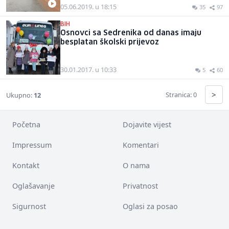
05.06.2019. u 18:15
35
97
BIH
Osnovci sa Sedrenika od danas imaju
besplatan školski prijevoz
30.01.2017. u 10:33
5
60
>
Stranica: 0
Ukupno:
12
Početna
Dojavite vijest
Impressum
Komentari
Kontakt
O nama
Oglašavanje
Privatnost
Sigurnost
Oglasi za posao