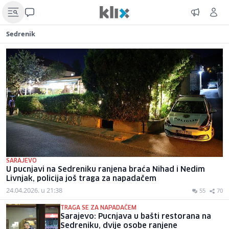
Sedrenik
SARAJEVO
U pucnjavi na Sedreniku ranjena braća Nihad i Nedim
Livnjak, policija još traga za napadačem
24.04.2026. u 21:38
55
70
TRAGA SE ZA NAPADAČEM
Sarajevo: Pucnjava u bašti restorana na
Sedreniku, dvije osobe ranjene