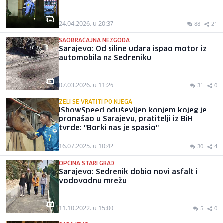
24.04.2026. u 20:37
88
21
SAOBRAĆAJNA NEZGODA
Sarajevo: Od siline udara ispao motor iz
automobila na Sedreniku
07.03.2026. u 11:26
31
0
ŽELI SE VRATITI PO NJEGA
IShowSpeed oduševljen konjem kojeg je
pronašao u Sarajevu, pratitelji iz BiH
tvrde: "Borki nas je spasio"
16.07.2025. u 10:42
30
4
OPĆINA STARI GRAD
Sarajevo: Sedrenik dobio novi asfalt i
vodovodnu mrežu
11.10.2022. u 15:00
5
0