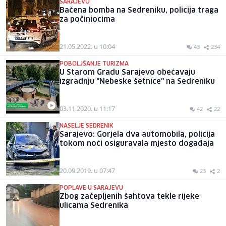
SARAJEVO
Bačena bomba na Sedreniku, policija traga
za počiniocima
21.05.2022. u 10:04
43
234
POBOLJŠANJE TURIZMA
U Starom Gradu Sarajevo obećavaju
izgradnju "Nebeske šetnice" na Sedreniku
03.11.2020. u 11:17
42
22
NASELJE SEDRENIK
Sarajevo: Gorjela dva automobila, policija
tokom noći osiguravala mjesto događaja
20.09.2019. u 07:47
23
2
POPLAVE U SARAJEVU
Zbog začepljenih šahtova tekle rijeke
ulicama Sedrenika