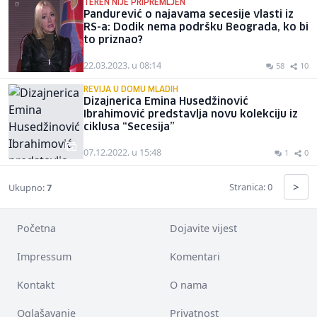
TEREN NIJE PRIPREMLJEN
Pandurević o najavama secesije vlasti iz
RS-a: Dodik nema podršku Beograda, ko bi
to priznao?
22.03.2023. u 08:14
58
10
REVIJA U DOMU MLADIH
Dizajnerica Emina Husedžinović
Ibrahimović predstavlja novu kolekciju iz
ciklusa “Secesija”
07.12.2022. u 15:48
1
0
>
Stranica: 0
Ukupno:
7
Početna
Dojavite vijest
Impressum
Komentari
Kontakt
O nama
Oglašavanje
Privatnost