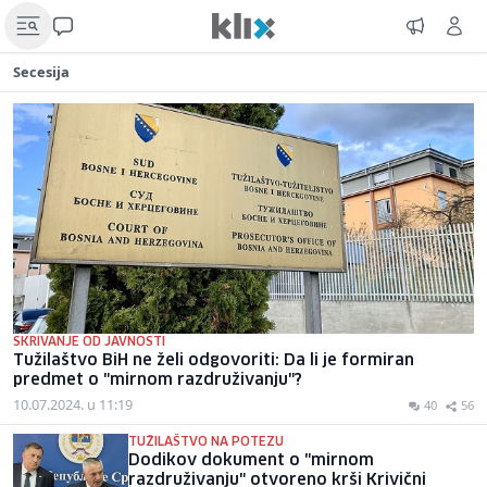
Secesija
SKRIVANJE OD JAVNOSTI
Tužilaštvo BiH ne želi odgovoriti: Da li je formiran
predmet o "mirnom razdruživanju"?
10.07.2024. u 11:19
40
56
TUŽILAŠTVO NA POTEZU
Dodikov dokument o "mirnom
razdruživanju" otvoreno krši Krivični