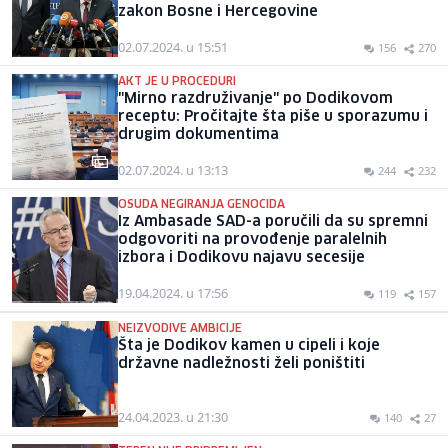
zakon Bosne i Hercegovine
02.07.2024. u 15:51
156
270
AKT JE U PROCEDURI
"Mirno razdruživanje" po Dodikovom
receptu: Pročitajte šta piše u sporazumu i
drugim dokumentima
02.07.2024. u 13:13
244
232
OSUDA NEGIRANJA GENOCIDA
Iz Ambasade SAD-a poručili da su spremni
odgovoriti na provođenje paralelnih
izbora i Dodikovu najavu secesije
19.04.2024. u 17:56
119
157
NEIZVODIVE AMBICIJE
Šta je Dodikov kamen u cipeli i koje
državne nadležnosti želi poništiti
24.04.2023. u 21:30
140
27