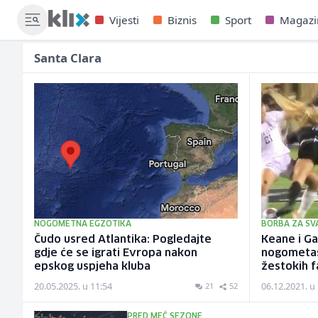
Vijesti
Biznis
Sport
Magazi
Santa Clara
NOGOMETNA EGZOTIKA
BORBA ZA SV
Čudo usred Atlantika: Pogledajte
Keane i Ga
gdje će se igrati Evropa nakon
nogometaš
epskog uspjeha kluba
žestokih f
20.05.2025. u 11:54
06.12.2021. u
21
52
PRED MEČ SEZONE