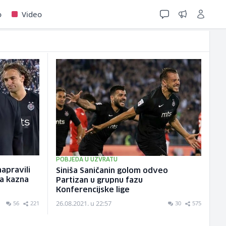
o
Video
POBJEDA U UZVRATU
apravili
Siniša Saničanin golom odveo
ka kazna
Partizan u grupnu fazu
Konferencijske lige
26.08.2021. u 22:57
56
221
30
575