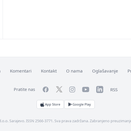
m
Komentari
Kontakt
O nama
Oglašavanje
P
Facebook
YouTube
LinkedIn
Twitter
Instagram
RSS
Pratite nas
App Store
Google Play
d.o.o. Sarajevo. ISSN 2566-3771. Sva prava zadržana. Zabranjeno preuzimanje