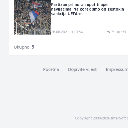
Partizan primoran uputiti apel
navijačima: Na korak smo od žestokih
sankcija UEFA-e
26.08.2021. u 10:54
74
459
Ukupno:
5
Dojavite vijest
Impressu
Početna
Copyright 2000-2026 InterSoft 