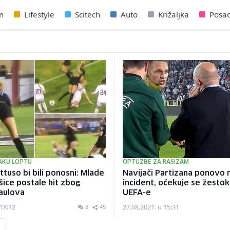
n
Lifestyle
Scitech
Auto
Križaljka
Posa
AKU LOPTU
OPTUŽBE ZA RASIZAM
ttuso bi bili ponosni: Mlade
Navijači Partizana ponovo n
ice postale hit zbog
incident, očekuje se žesto
aulova
UEFA-e
 18:12
27.08.2021. u 15:31
8
45