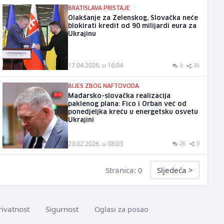
BRATISLAVA PRISTAJE
Olakšanje za Zelenskog, Slovačka neće
blokirati kredit od 90 milijardi eura za
Ukrajinu
17.04.2026. u 16:04
3
35
BIJES ZBOG NAFTOVODA
Mađarsko-slovačka realizacija
paklenog plana: Fico i Orban već od
ponedjeljka kreću u energetsku osvetu
Ukrajini
23.02.2026. u 08:03
26
0
Stranica: 0
Sljedeća
>
rivatnost
Sigurnost
Oglasi za posao