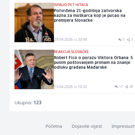
ISPALIO PET HITACA
Potvrđena 21-godišnja zatvorska
kazna za muškarca koji je pucao na
premijera Slovačke
29.04.2026. u 20:48
5
3
REAKCIJA SLOVAČKE
Robert Fico o porazu Viktora Orbana: S
punim poštovanjem primam na znanje
odluku građana Mađarske
13.04.2026. u 10:32
17
38
Ukupno:
123
Dojavite vijest
Impressu
Početna