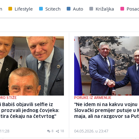
n
Lifestyle
Scitech
Auto
Križaljka
Posa
RO STIŽE
PORUKE IZ ARMENIJE
i Babiš objavili selfie iz
"Ne idem ni na kakvu vojnu
 prozvali jednog čovjeka:
Slovački premijer putuje u
tira čekaju na četvrtog"
maja, ali na razgovor sa Pu
 11:28
04.05.2026. u 23:47
8
18