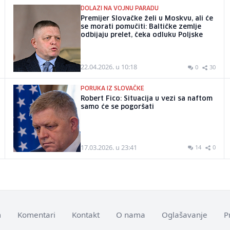
DOLAZI NA VOJNU PARADU
Premijer Slovačke želi u Moskvu, ali će
se morati pomučiti: Baltičke zemlje
odbijaju prelet, čeka odluku Poljske
22.04.2026. u 10:18
0
30
PORUKA IZ SLOVAČKE
Robert Fico: Situacija u vezi sa naftom
samo će se pogoršati
17.03.2026. u 23:41
14
0
m
Komentari
Kontakt
O nama
Oglašavanje
P