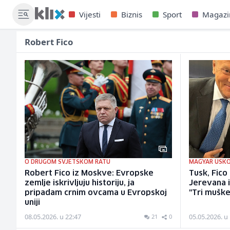
Vijesti
Biznis
Sport
Magazi
Robert Fico
O DRUGOM SVJETSKOM RATU
MAGYAR USKO
Robert Fico iz Moskve: Evropske
Tusk, Fico 
zemlje iskrivljuju historiju, ja
Jerevana i
pripadam crnim ovcama u Evropskoj
"Tri muške
uniji
08.05.2026. u 22:47
05.05.2026. u
21
0