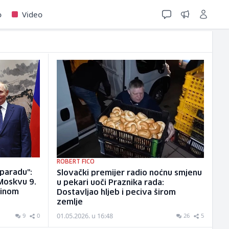
o
Video
ROBERT FICO
 paradu":
Slovački premijer radio noćnu smjenu
 Moskvu 9.
u pekari uoči Praznika rada:
tinom
Dostavljao hljeb i peciva širom
zemlje
01.05.2026. u 16:48
9
0
26
5