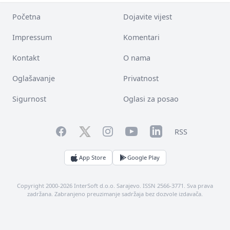
Početna
Dojavite vijest
Impressum
Komentari
Kontakt
O nama
Oglašavanje
Privatnost
Sigurnost
Oglasi za posao
Facebook
YouTube
LinkedIn
Twitter
Instagram
RSS
App Store
Google Play
Copyright 2000-2026 InterSoft d.o.o. Sarajevo. ISSN 2566-3771. Sva prava
zadržana. Zabranjeno preuzimanje sadržaja bez dozvole izdavača.