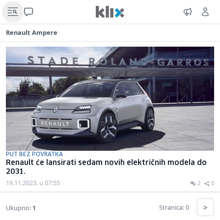
Renault Ampere
PUT BEZ POVRATKA
Renault će lansirati sedam novih električnih modela do
2031.
19.11.2023. u 07:55
2
0
>
Stranica: 0
Ukupno:
1