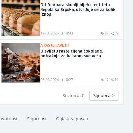
Od februara skuplji hljeb u entitetu
Republika Srpska, utvrđuje se za koliki
iznos
19.01.2025. u 14:43
82
79
A RASTE I APETIT
U svijetu raste cijena čokolade,
potražnja za kakaom sve veća
05.03.2024. u 10:27
12
51
Stranica: 0
Sljedeća
>
rivatnost
Sigurnost
Oglasi za posao