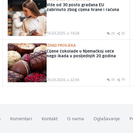
Više od 30 posto građana EU
zabrinuto zbog cijena hrane i računa
16.03.2025. u 14:28
29
25
IZNAD PROSJEKA
Cijene čokolade u Njemačkoj veće
nego ikada u posljednjih 20 godina
26.03.2024. u 22:56
33
79
m
Komentari
Kontakt
O nama
Oglašavanje
P