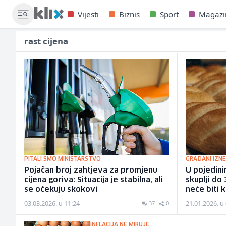
Vijesti
Biznis
Sport
Magazi
rast cijena
PITALI SMO MINISTARSTVO
GRAĐANI IZN
Pojačan broj zahtjeva za promjenu
U pojedini
cijena goriva: Situacija je stabilna, ali
skuplji do 
se očekuju skokovi
neće biti k
03.03.2026. u 11:24
21.01.2026. u
37
0
INFLACIJA NE MIRUJE