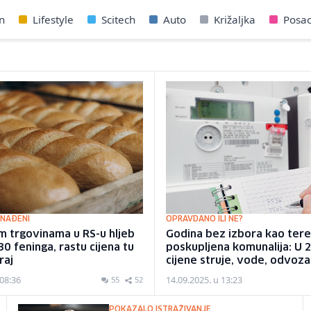
n
Lifestyle
Scitech
Auto
Križaljka
Posa
ENAĐENI
OPRAVDANO ILI NE?
m trgovinama u RS-u hljeb
Godina bez izbora kao tere
30 feninga, rastu cijena tu
poskupljena komunalija: U 
raj
cijene struje, vode, odvoza
 08:36
14.09.2025. u 13:23
55
52
POKAZALO ISTRAŽIVANJE