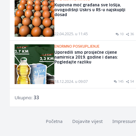
Kupovna moć građana sve lošija,
ovogodišnji Uskrs u RS-u najskuplji
dosad
22.04.2025. u 11:45
10
36
ENORMNO POSKUPLJENJE
Uporedili smo prosječne cijene
namirnica 2019. godine i danas:
Pogledajte razliku
18.12.2024. u 09:07
145
54
Ukupno:
33
Dojavite vijest
Impressu
Početna