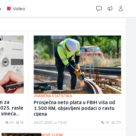
o
Video
ZVANIČNA STATISTIKA
n za
Prosječna neto plata u FBiH viša od
2025. rasle
1.500 KM, objavljeni podaci o rastu
 smeća...
cijena
24.07.2025. u 15:42
63
56
56
231
NOVE CIJENE