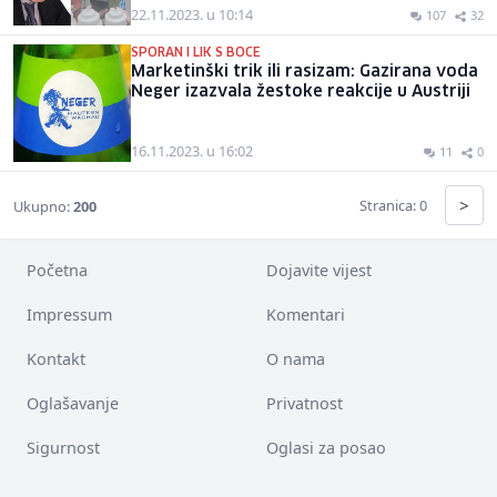
22.11.2023. u 10:14
107
32
SPORAN I LIK S BOCE
Marketinški trik ili rasizam: Gazirana voda
Neger izazvala žestoke reakcije u Austriji
16.11.2023. u 16:02
11
0
>
Stranica: 0
Ukupno:
200
Početna
Dojavite vijest
Impressum
Komentari
Kontakt
O nama
Oglašavanje
Privatnost
Sigurnost
Oglasi za posao