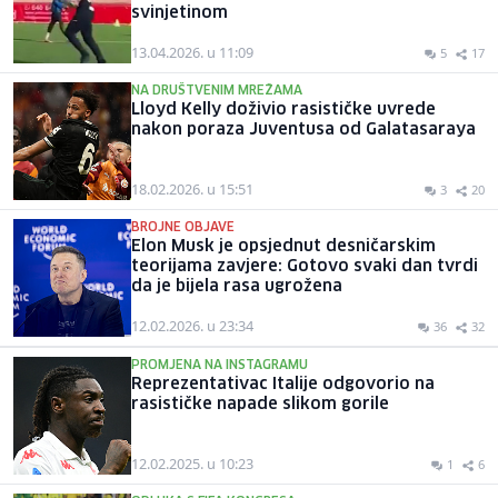
svinjetinom
13.04.2026. u 11:09
5
17
NA DRUŠTVENIM MREŽAMA
Lloyd Kelly doživio rasističke uvrede
nakon poraza Juventusa od Galatasaraya
18.02.2026. u 15:51
3
20
BROJNE OBJAVE
Elon Musk je opsjednut desničarskim
teorijama zavjere: Gotovo svaki dan tvrdi
da je bijela rasa ugrožena
12.02.2026. u 23:34
36
32
PROMJENA NA INSTAGRAMU
Reprezentativac Italije odgovorio na
rasističke napade slikom gorile
12.02.2025. u 10:23
1
6