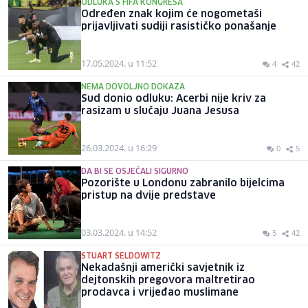
ODLUKA S FIFA KONGRESA
Određen znak kojim će nogometaši
prijavljivati sudiji rasističko ponašanje
17.05.2024. u 11:52
4
42
NEMA DOVOLJNO DOKAZA
Sud donio odluku: Acerbi nije kriv za
rasizam u slučaju Juana Jesusa
26.03.2024. u 16:29
0
5
DA BI SE OSJEĆALI SIGURNO
Pozorište u Londonu zabranilo bijelcima
pristup na dvije predstave
03.03.2024. u 14:52
5
42
STUART SELDOWITZ
Nekadašnji američki savjetnik iz
dejtonskih pregovora maltretirao
prodavca i vrijeđao muslimane