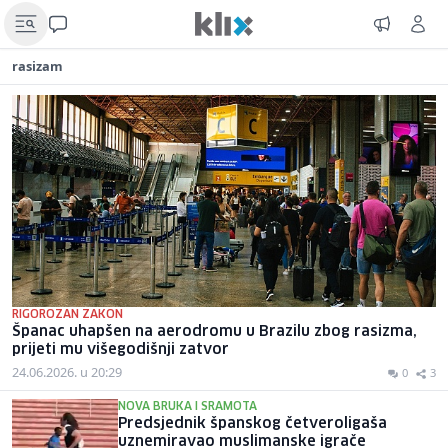
rasizam
RIGOROZAN ZAKON
Španac uhapšen na aerodromu u Brazilu zbog rasizma,
prijeti mu višegodišnji zatvor
24.06.2026. u 20:29
0
3
NOVA BRUKA I SRAMOTA
Predsjednik španskog četveroligaša
uznemiravao muslimanske igrače