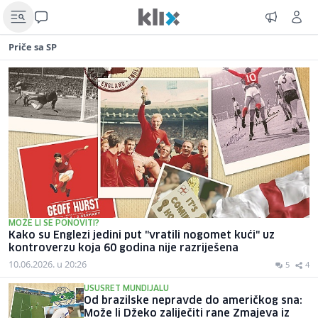
Priče sa SP
MOŽE LI SE PONOVITI?
Kako su Englezi jedini put "vratili nogomet kući" uz
kontroverzu koja 60 godina nije razriješena
10.06.2026. u 20:26
5
4
USUSRET MUNDIJALU
Od brazilske nepravde do američkog sna:
Može li Džeko zaliječiti rane Zmajeva iz