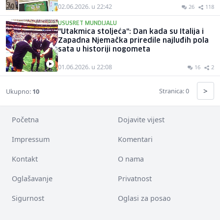
02.06.2026. u 22:42
26
118
USUSRET MUNDIJALU
"Utakmica stoljeća": Dan kada su Italija i
Zapadna Njemačka priredile najluđih pola
sata u historiji nogometa
01.06.2026. u 22:08
16
2
>
Stranica: 0
Ukupno:
10
Početna
Dojavite vijest
Impressum
Komentari
Kontakt
O nama
Oglašavanje
Privatnost
Sigurnost
Oglasi za posao