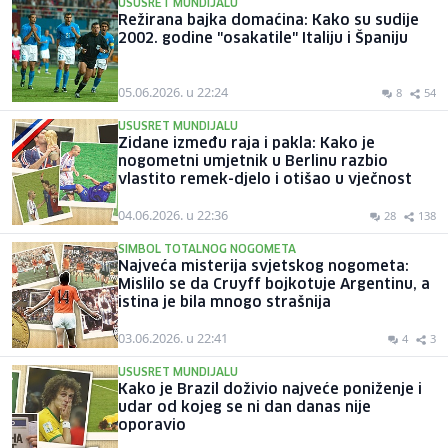
USUSRET MUNDIJALU
Režirana bajka domaćina: Kako su sudije
2002. godine "osakatile" Italiju i Španiju
05.06.2026. u 22:24
8
54
USUSRET MUNDIJALU
Zidane između raja i pakla: Kako je
nogometni umjetnik u Berlinu razbio
vlastito remek-djelo i otišao u vječnost
04.06.2026. u 22:36
28
138
SIMBOL TOTALNOG NOGOMETA
Najveća misterija svjetskog nogometa:
Mislilo se da Cruyff bojkotuje Argentinu, a
istina je bila mnogo strašnija
03.06.2026. u 22:41
4
3
USUSRET MUNDIJALU
Kako je Brazil doživio najveće poniženje i
udar od kojeg se ni dan danas nije
oporavio