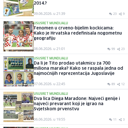
2014.?
09.06.2026. u 21:39
23
9
USUSRET MUNDIJALU
Fenomen u crveno-bijelim kockicama:
Kako je Hrvatska redefinisala nogometnu
geografiju
08.06.2026. u 21:01
99
23
USUSRET MUNDIJALU
Da li je Tito prodao utakmicu za 700
miliona maraka? Kako se raspala jedna od
najmoćnijih reprezentacija Jugoslavije
07.06.2026. u 22:45
89
12
USUSRET MUNDIJALU
Dva lica Diega Maradone: Najveći genije i
najveći prevarant koji je igrao na
Svjetskom prvenstvu
06.06.2026. u 19:55
11
3