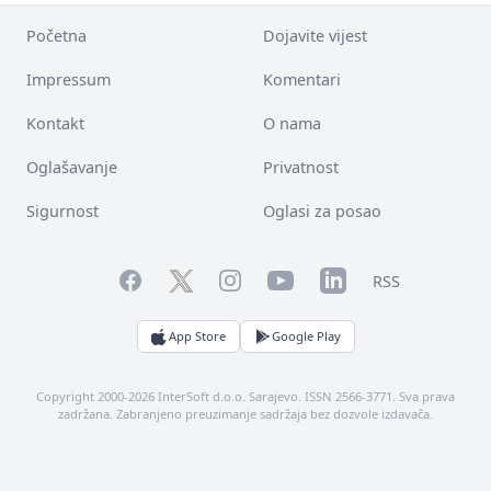
Početna
Dojavite vijest
Impressum
Komentari
Kontakt
O nama
Oglašavanje
Privatnost
Sigurnost
Oglasi za posao
Facebook
YouTube
LinkedIn
Twitter
Instagram
RSS
App Store
Google Play
Copyright 2000-2026 InterSoft d.o.o. Sarajevo. ISSN 2566-3771. Sva prava
zadržana. Zabranjeno preuzimanje sadržaja bez dozvole izdavača.