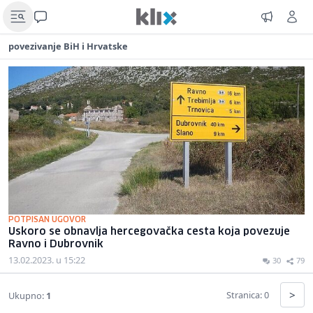
povezivanje BiH i Hrvatske
POTPISAN UGOVOR
Uskoro se obnavlja hercegovačka cesta koja povezuje
Ravno i Dubrovnik
13.02.2023. u 15:22
30
79
>
Stranica: 0
Ukupno:
1