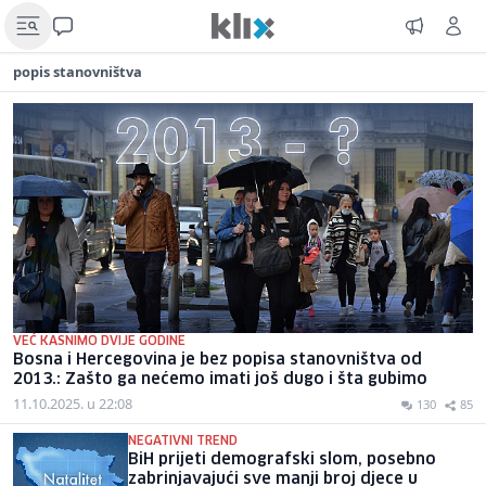
popis stanovništva
VEĆ KASNIMO DVIJE GODINE
Bosna i Hercegovina je bez popisa stanovništva od
2013.: Zašto ga nećemo imati još dugo i šta gubimo
11.10.2025. u 22:08
130
85
NEGATIVNI TREND
BiH prijeti demografski slom, posebno
zabrinjavajući sve manji broj djece u