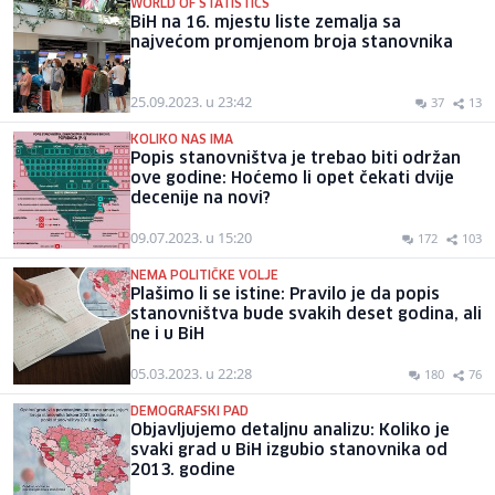
WORLD OF STATISTICS
BiH na 16. mjestu liste zemalja sa
najvećom promjenom broja stanovnika
25.09.2023. u 23:42
37
13
KOLIKO NAS IMA
Popis stanovništva je trebao biti održan
ove godine: Hoćemo li opet čekati dvije
decenije na novi?
09.07.2023. u 15:20
172
103
NEMA POLITIČKE VOLJE
Plašimo li se istine: Pravilo je da popis
stanovništva bude svakih deset godina, ali
ne i u BiH
05.03.2023. u 22:28
180
76
DEMOGRAFSKI PAD
Objavljujemo detaljnu analizu: Koliko je
svaki grad u BiH izgubio stanovnika od
2013. godine