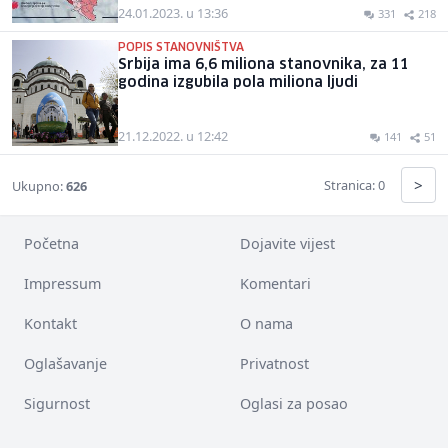
24.01.2023. u 13:36
331
218
POPIS STANOVNIŠTVA
Srbija ima 6,6 miliona stanovnika, za 11
godina izgubila pola miliona ljudi
21.12.2022. u 12:42
141
51
>
Stranica: 0
Ukupno:
626
Početna
Dojavite vijest
Impressum
Komentari
Kontakt
O nama
Oglašavanje
Privatnost
Sigurnost
Oglasi za posao