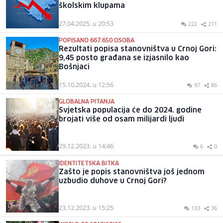
školskim klupama
27.04.2025. u 20:53
222
211
POPISANO 667.650 OSOBA
Rezultati popisa stanovništva u Crnoj Gori:
9,45 posto građana se izjasnilo kao
Bošnjaci
15.10.2024. u 12:56
97
86
GLOBALNA PITANJA
Svjetska populacija će do 2024. godine
brojati više od osam milijardi ljudi
29.12.2023. u 14:46
6
0
IDENTITETSKA BITKA
Zašto je popis stanovništva još jednom
uzbudio duhove u Crnoj Gori?
23.12.2023. u 15:25
133
36