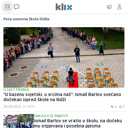
Peta osnovna škola Ilidža
U ČAST PRVAKA
"U bazenu svjetski, u srcima naš": Ismail Barlov svečano
dočekan ispred škole na Ilidži
30.09.2025. u 14:21
8
9
DAN KOJI ĆE PAMTITI
Ismail Barlov se vratio u školu, na dočeku
mu otpjevana i posebna pjesma