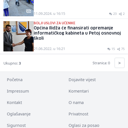
11.09.2024. u 16:15
23
2
BOLJI USLOVI ZA UČENIKE
Općina Ilidža će finansirati opremanje
informatičkog kabineta u Petoj osnovnoj
školi
21.06.2022. u 16:21
15
75
>
Stranica: 0
Ukupno:
3
Početna
Dojavite vijest
Impressum
Komentari
Kontakt
O nama
Oglašavanje
Privatnost
Sigurnost
Oglasi za posao