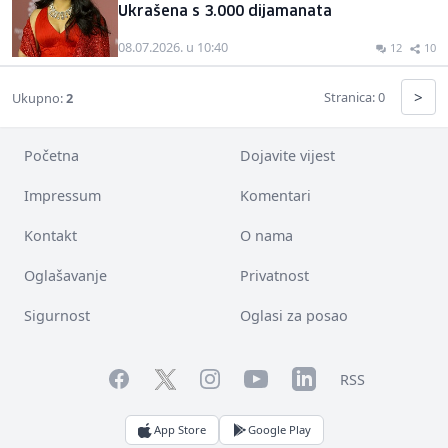
Ukrašena s 3.000 dijamanata
08.07.2026. u 10:40
12
10
>
Stranica: 0
Ukupno:
2
Početna
Dojavite vijest
Impressum
Komentari
Kontakt
O nama
Oglašavanje
Privatnost
Sigurnost
Oglasi za posao
Facebook
YouTube
LinkedIn
Twitter
Instagram
RSS
App Store
Google Play