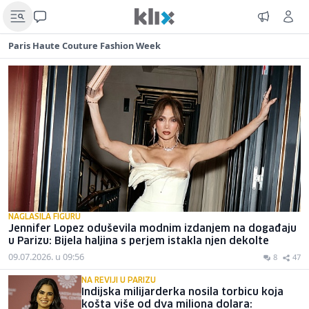
Paris Haute Couture Fashion Week
NAGLASILA FIGURU
Jennifer Lopez oduševila modnim izdanjem na događaju
u Parizu: Bijela haljina s perjem istakla njen dekolte
09.07.2026. u 09:56
8
47
NA REVIJI U PARIZU
Indijska milijarderka nosila torbicu koja
košta više od dva miliona dolara: