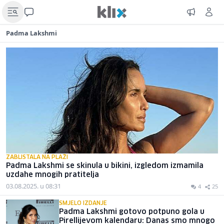
Padma Lakshmi
ZABLISTALA NA PLAŽI
Padma Lakshmi se skinula u bikini, izgledom izmamila
uzdahe mnogih pratitelja
03.08.2025. u 08:31
4
25
SMJELO IZDANJE
Padma Lakshmi gotovo potpuno gola u
Pirellijevom kalendaru: Danas smo mnogo