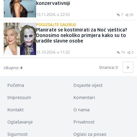
konzervativniji
13.11.2024. u 22:53
7
45
POGLEDAJTE GALERIJU
Planirate se kostimirati za Noć vještica?
Donosimo nekoliko primjera kako su to
uradile slavne osobe
31.10.2024. u 11:32
74
0
>
Stranica: 0
Ukupno:
4
Početna
Dojavite vijest
Impressum
Komentari
Kontakt
O nama
Oglašavanje
Privatnost
Sigurnost
Oglasi za posao