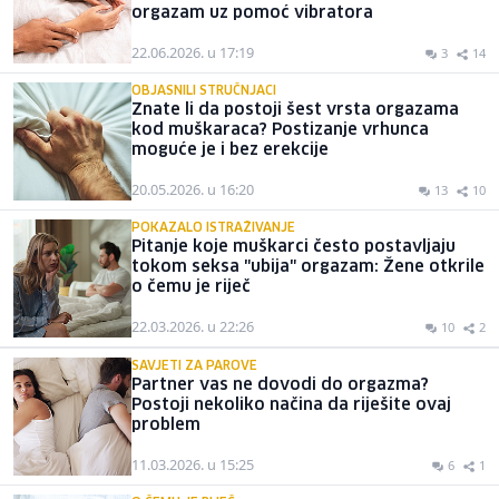
orgazam uz pomoć vibratora
22.06.2026. u 17:19
3
14
OBJASNILI STRUČNJACI
Znate li da postoji šest vrsta orgazama
kod muškaraca? Postizanje vrhunca
moguće je i bez erekcije
20.05.2026. u 16:20
13
10
POKAZALO ISTRAŽIVANJE
Pitanje koje muškarci često postavljaju
tokom seksa "ubija" orgazam: Žene otkrile
o čemu je riječ
22.03.2026. u 22:26
10
2
SAVJETI ZA PAROVE
Partner vas ne dovodi do orgazma?
Postoji nekoliko načina da riješite ovaj
problem
11.03.2026. u 15:25
6
1