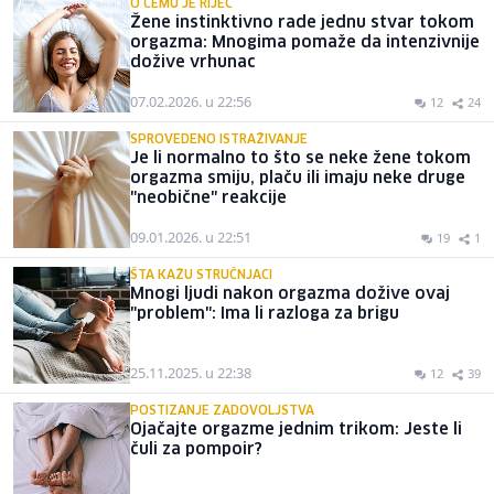
O ČEMU JE RIJEČ
Žene instinktivno rade jednu stvar tokom
orgazma: Mnogima pomaže da intenzivnije
dožive vrhunac
07.02.2026. u 22:56
12
24
SPROVEDENO ISTRAŽIVANJE
Je li normalno to što se neke žene tokom
orgazma smiju, plaču ili imaju neke druge
"neobične" reakcije
09.01.2026. u 22:51
19
1
ŠTA KAŽU STRUČNJACI
Mnogi ljudi nakon orgazma dožive ovaj
"problem": Ima li razloga za brigu
25.11.2025. u 22:38
12
39
POSTIZANJE ZADOVOLJSTVA
Ojačajte orgazme jednim trikom: Jeste li
čuli za pompoir?