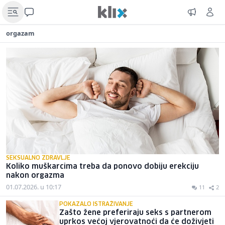
orgazam
SEKSUALNO ZDRAVLJE
Koliko muškarcima treba da ponovo dobiju erekciju
nakon orgazma
01.07.2026. u 10:17
11
2
POKAZALO ISTRAŽIVANJE
Zašto žene preferiraju seks s partnerom
uprkos većoj vjerovatnoći da će doživjeti