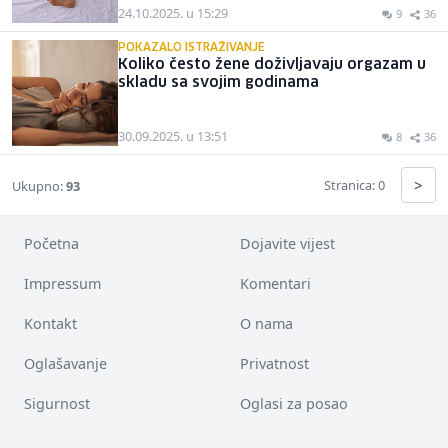
24.10.2025. u 15:29
9
36
POKAZALO ISTRAŽIVANJE
Koliko često žene doživljavaju orgazam u
skladu sa svojim godinama
30.09.2025. u 13:51
8
36
>
Stranica: 0
Ukupno:
93
Početna
Dojavite vijest
Impressum
Komentari
Kontakt
O nama
Oglašavanje
Privatnost
Sigurnost
Oglasi za posao