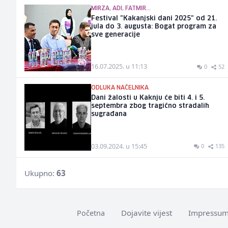
MIRZA, ADI, FATMIR...
Festival "Kakanjski dani 2025" od 21.
jula do 3. augusta: Bogat program za
sve generacije
16.07.2025. u 11:13
0
52
ODLUKA NAČELNIKA
Dani žalosti u Kaknju će biti 4. i 5.
septembra zbog tragično stradalih
sugrađana
03.09.2024. u 15:45
0
135
Ukupno:
63
Dojavite vijest
Impressu
Početna