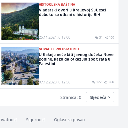
HISTORIJSKA BAŠTINA
Vladarski dvori u Kraljevoj Sutjesci
duboko su utkani u historiju BiH
25.11.2024. u 18:00
31
100
NOVAC ĆE PREUSMJERITI
U Kaknju neće biti javnog dočeka Nove
godine, kažu da otkazuju zbog rata u
Palestini
07.12.2023. u 12:56
122
3.6K
Stranica: 0
Sljedeća
>
rivatnost
Sigurnost
Oglasi za posao