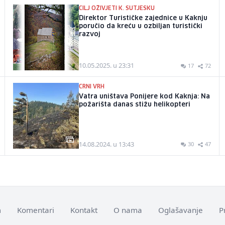
CILJ OŽIVJETI K. SUTJESKU
Direktor Turističke zajednice u Kaknju
poručio da kreću u ozbiljan turistički
razvoj
10.05.2025. u 23:31
17
72
CRNI VRH
Vatra uništava Ponijere kod Kaknja: Na
požarišta danas stižu helikopteri
14.08.2024. u 13:43
30
47
m
Komentari
Kontakt
O nama
Oglašavanje
P