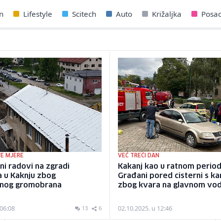
n
Lifestyle
Scitech
Auto
Križaljka
Posa
E MJERE
VEĆ TREĆI DAN
ni radovi na zgradi
Kakanj kao u ratnom period
a u Kaknju zbog
Građani pored cisterni s ka
vnog gromobrana
zbog kvara na glavnom vo
 06:08
02.10.2025. u 12:46
13
6