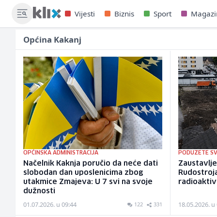
Vijesti
Biznis
Sport
Magazi
Općina Kakanj
OPĆINSKA ADMINISTRACIJA
PODUZETE SV
Načelnik Kaknja poručio da neće dati
Zaustavlje
slobodan dan uposlenicima zbog
Rudostroj
utakmice Zmajeva: U 7 svi na svoje
radioakti
dužnosti
01.07.2026. u 09:44
18.05.2026. u
122
331