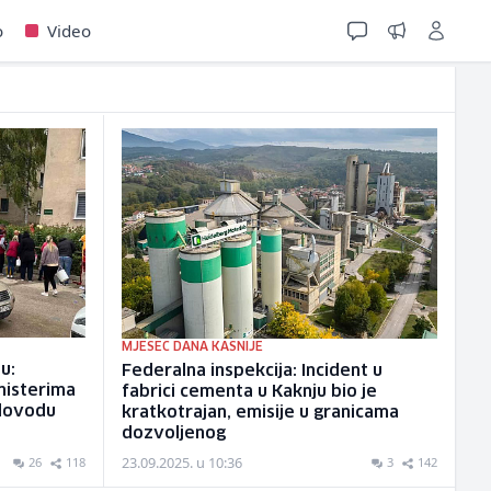
o
Video
MJESEC DANA KASNIJE
u:
Federalna inspekcija: Incident u
nisterima
fabrici cementa u Kaknju bio je
dovodu
kratkotrajan, emisije u granicama
dozvoljenog
23.09.2025. u 10:36
26
118
3
142