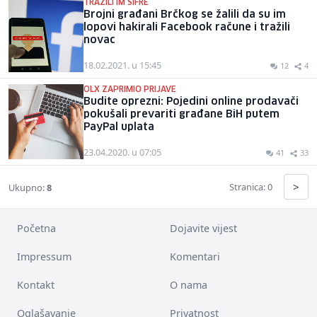
TRAŽILI IM ŠIFRE
Brojni građani Brčkog se žalili da su im
lopovi hakirali Facebook račune i tražili
novac
18.02.2021. u 15:45
12
4
OLX ZAPRIMIO PRIJAVE
Budite oprezni: Pojedini online prodavači
pokušali prevariti građane BiH putem
PayPal uplata
23.04.2020. u 07:05
41
33
>
Stranica: 0
Ukupno:
8
Početna
Dojavite vijest
Impressum
Komentari
Kontakt
O nama
Oglašavanje
Privatnost