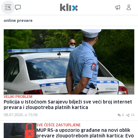
online prevare
VELIKI PROBLEM
Policija u Istočnom Sarajevu bilježi sve veći broj internet
prevara i zloupotreba platnih kartica
08.07.2026. u 15:56
6
14
SVE ČEŠĆE ZASTUPLJENE
MUP RS-a upozorio građane na novi oblik
prevare zloupotrebom platnih kartica: Evo