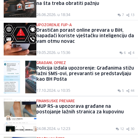
na šta treba obratiti pažnju
26.06.2026. u 18:34
7
13
UPOZORENJE FUP-A
Drastičan porast online prevara u BiH,
napadači koriste vještačku inteligenciju da
vam otmu novac
19.05.2026. u 15:36
6
4
GRAĐANI, OPREZ
Policija izdala upozorenje: Građanima stižu
lažni SMS-ovi, prevaranti se predstavljaju
kao BH Pošta
17.10.2024. u 10:35
5
44
FINANSIJSKE PREVARE
MUP RS-a upozorava građane na
postojanje lažnih stranica za kupovinu
24.08.2024. u 12:23
12
30