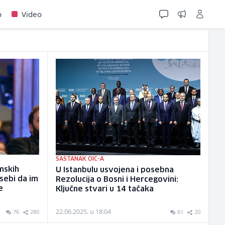
o
Video
SASTANAK OIC-A
amskih
U Istanbulu usvojena i posebna
 sebi da im
Rezolucija o Bosni i Hercegovini:
e
Ključne stvari u 14 tačaka
22.06.2025. u 18:04
76
280
61
20