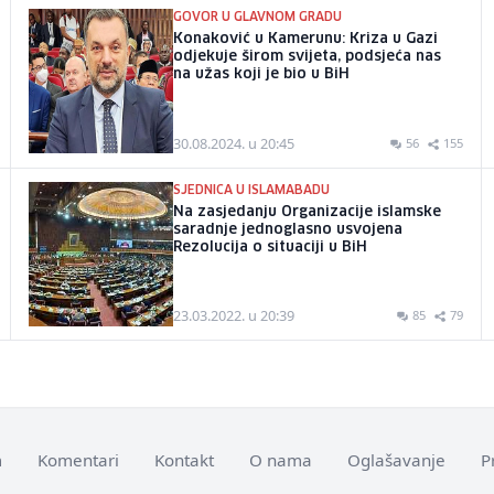
GOVOR U GLAVNOM GRADU
Konaković u Kamerunu: Kriza u Gazi
odjekuje širom svijeta, podsjeća nas
na užas koji je bio u BiH
30.08.2024. u 20:45
56
155
SJEDNICA U ISLAMABADU
Na zasjedanju Organizacije islamske
saradnje jednoglasno usvojena
Rezolucija o situaciji u BiH
23.03.2022. u 20:39
85
79
m
Komentari
Kontakt
O nama
Oglašavanje
P