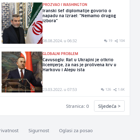
PROZVAO I WASHINGTON
Iranski šef diplomatije govorio o
napadu na Izrael: "Nemamo drugog
izbora"
08.08.2024. u 06:32
19
104
GLOBALNI PROBLEM
Cavusoglu: Rat u Ukrajini je otkrio
licemjerje, za nas je prolivena krv u
Harkovu i Alepu ista
23.03.2022. u 07:53
126
1.6K
Stranica: 0
Sljedeća
>
rivatnost
Sigurnost
Oglasi za posao