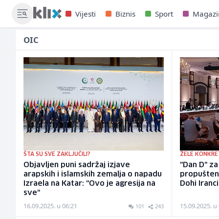
Vijesti
Biznis
Sport
Magazi
OIC
ŠTA SU SVE ZAKLJUČILI?
ŽELE KONKRE
Objavljen puni sadržaj izjave
"Dan D" za 
arapskih i islamskih zemalja o napadu
propuštena
Izraela na Katar: "Ovo je agresija na
Dohi Iranc
sve"
16.09.2025. u 06:21
15.09.2025. u
101
243