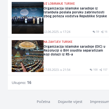
UZ LOBIRANJE TURSKE
Organizacija islamske saradnje iz
Istanbula poslala poruku zabrinutosti
zbog poteza vodstva Republike Srpske
22.06.2025. u 17:24
59
16
NA ZAHTJEV TURSKE
Organizacija islamske saradnje (OIC) u
Rezoluciji o BiH osudila separatizam
koji dolazi iz RS-a
17.03.2023. u 21:54
100
157
Ukupno:
16
Dojavite vijest
Impressu
Početna