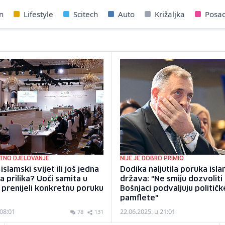
n
Lifestyle
Scitech
Auto
Križaljka
Posa
TNO DJELOVANJE
NIJE JE DOBRO PRIMIO
islamski svijet ili još jedna
Dodika naljutila poruka isl
 prilika? Uoči samita u
država: "Ne smiju dozvoliti
i prenijeli konkretnu poruku
Bošnjaci podvaljuju političk
pamflete"
 08:01
22.06.2025. u 21:01
78
131