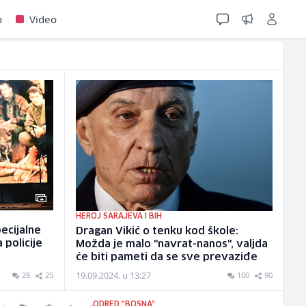
o
Video
HEROJ SARAJEVA I BIH
pecijalne
Dragan Vikić o tenku kod škole:
 policije
Možda je malo "navrat-nanos", valjda
će biti pameti da se sve prevaziđe
19.09.2024. u 13:27
28
25
100
90
ODRED "BOSNA"