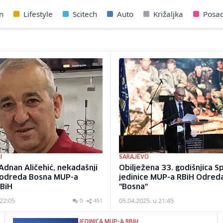
n
Lifestyle
Scitech
Auto
Križaljka
Posa
I
SARAJEVO
dnan Aličehić, nekadašnji
Obilježena 33. godišnjica S
c odreda Bosna MUP-a
jedinice MUP-a RBiH Odreda
 BiH
"Bosna"
 22:05
05.04.2025. u 21:45
0
451
JEDINICA MUP-A RBIH