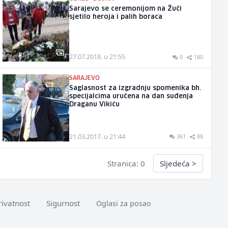
Sarajevo se ceremonijom na Žuči
sjetilo heroja i palih boraca
27.07.2018. u 21:55
0
180
SARAJEVO
Saglasnost za izgradnju spomenika bh.
specijalcima uručena na dan suđenja
Draganu Vikiću
21.03.2017. u 21:44
361
88
Stranica: 0
Sljedeća
>
rivatnost
Sigurnost
Oglasi za posao