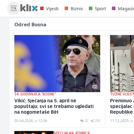
Vijesti
Biznis
Sport
Magazi
Odred Bosna
34. GODIŠNJICA "BOSNE"
TUŽNE VIJEST
Vikić: Sjećanja na 5. april ne
Preminuo A
popuštaju; svi se trebamo ugledati
specijala
na nogometaše BiH
Republike
05.04.2026. u 12:36
11.12.2025. u
22
255
SPECIJALNA JEDINICA