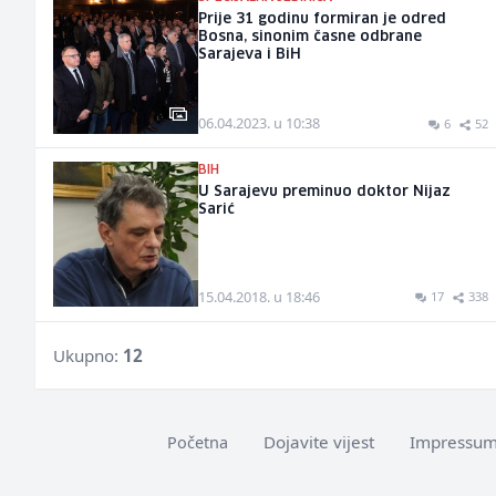
Prije 31 godinu formiran je odred
Bosna, sinonim časne odbrane
Sarajeva i BiH
06.04.2023. u 10:38
6
52
BIH
U Sarajevu preminuo doktor Nijaz
Sarić
15.04.2018. u 18:46
17
338
Ukupno:
12
Dojavite vijest
Impressu
Početna