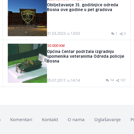
Obilježavanje 31. godišnjice odreda
Bosna ove godine u pet gradova
31.03.2023. u 13:03
1
0
10.000 KM
Općina Centar podržala izgradnju
spomenika veteranima Odreda policije
Bosna
05.07.2017. u 14:14
74
107
m
Komentari
Kontakt
O nama
Oglašavanje
P