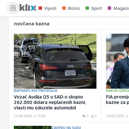
Vijesti
Biznis
Sport
Magazi
novčana kazna
NAPRAVIO 893 PREKRŠAJA
NAKON ODRŽ
Vozač Audija Q5 u SAD-u skupio
FIA promije
262.000 dolara neplaćenih kazni,
kazne za 
vlasti mu oduzele automobil
15.04.2026. u 13:39
14.05.2025. u
5
0
ZAVRŠIO NA SUDU