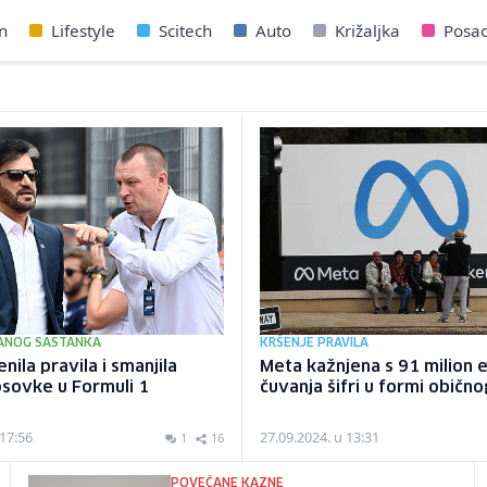
n
Lifestyle
Scitech
Auto
Križaljka
Posa
ANOG SASTANKA
KRŠENJE PRAVILA
nila pravila i smanjila
Meta kažnjena s 91 milion 
psovke u Formuli 1
čuvanja šifri u formi običn
 17:56
27.09.2024. u 13:31
1
16
POVEĆANE KAZNE