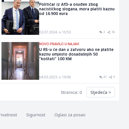
Političar iz AfD-a osuđen zbog
nacističkog slogana, mora platiti kaznu
od 16.900 eura
02.07.2024. u 10:53
2
36
NOVO PRAVILO U NAJAVI
U RS-u će dan u zatvoru ako ne platite
kaznu umjesto dosadašnjih 50
"koštati" 100 KM
04.03.2023. u 19:06
41
9
Stranica: 0
Sljedeća
>
rivatnost
Sigurnost
Oglasi za posao