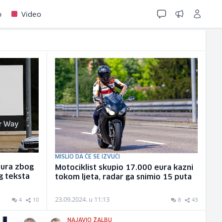
o
Video
MISLIO DA ĆE SE IZVUĆI
eura zbog
Motociklist skupio 17.000 eura kazni
og teksta
tokom ljeta, radar ga snimio 15 puta
23.09.2024. u 11:13
4
10
8
43
NAJAVIO ŽALBU