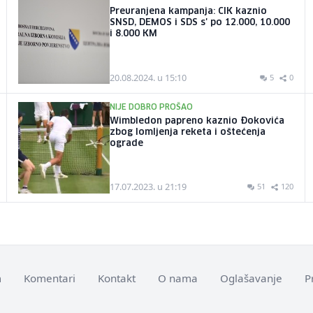
Preuranjena kampanja: CIK kaznio
SNSD, DEMOS i SDS s' po 12.000, 10.000
i 8.000 KM
20.08.2024. u 15:10
5
0
NIJE DOBRO PROŠAO
Wimbledon papreno kaznio Đokovića
zbog lomljenja reketa i oštećenja
ograde
17.07.2023. u 21:19
51
120
m
Komentari
Kontakt
O nama
Oglašavanje
P