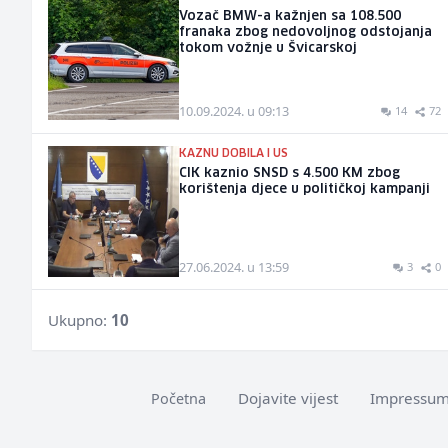
Vozač BMW-a kažnjen sa 108.500
franaka zbog nedovoljnog odstojanja
tokom vožnje u Švicarskoj
10.09.2024. u 09:13
14
72
KAZNU DOBILA I US
CIK kaznio SNSD s 4.500 KM zbog
korištenja djece u političkoj kampanji
27.06.2024. u 13:59
3
0
Ukupno:
10
Dojavite vijest
Impressu
Početna