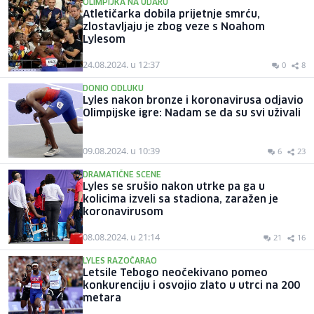
OLIMPIJKA NA UDARU
Atletičarka dobila prijetnje smrću,
zlostavljaju je zbog veze s Noahom
Lylesom
24.08.2024. u 12:37
0
8
DONIO ODLUKU
Lyles nakon bronze i koronavirusa odjavio
Olimpijske igre: Nadam se da su svi uživali
09.08.2024. u 10:39
6
23
DRAMATIČNE SCENE
Lyles se srušio nakon utrke pa ga u
kolicima izveli sa stadiona, zaražen je
koronavirusom
08.08.2024. u 21:14
21
16
LYLES RAZOČARAO
Letsile Tebogo neočekivano pomeo
konkurenciju i osvojio zlato u utrci na 200
metara