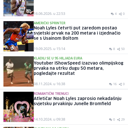
16.06.2026. u 22:53
4
0
AMERIČKI SPRINTER
Noah Lyles četvrti put zaredom postao
svjetski prvak na 200 metara i izjednačio
se s Usainom Boltom
19.09.2025. u 15:14
8
50
KLADILI SE U 95 HILJADA EURA
Youtuber IShowSpeed izazvao olimpijskog
prvaka na utrku dugu 50 metara,
pogledajte rezultat
08.11.2024. u 16:38
16
0
ROMANTIČNI TRENUCI
Atletičar Noah Lyles zaprosio nekadašnju
svjetsku prvakinju Junelle Bromfield
14.10.2024. u 09:38
0
29