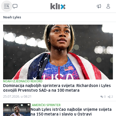
Noah Lyles
NOAH IZJEDNAČIO REKORD
Dominacija najboljih sprintera svijeta: Richardson i Lyles
osvojili Prvenstvo SAD-a na 100 metara
25.07.2026. u 08:21
0
2
¸AMERIČKI SPRINTER
Noah Lyles istrčao najbolje vrijeme svijeta
na 150 metara i slavio u Ostravi