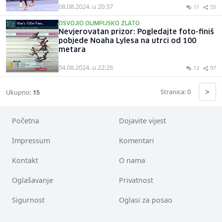
08.08.2024. u 20:37
11
55
OSVOJIO OLIMPIJSKO ZLATO
Nevjerovatan prizor: Pogledajte foto-finiš
pobjede Noaha Lylesa na utrci od 100
metara
04.08.2024. u 22:26
12
97
>
Stranica: 0
Ukupno:
15
Početna
Dojavite vijest
Impressum
Komentari
Kontakt
O nama
Oglašavanje
Privatnost
Sigurnost
Oglasi za posao