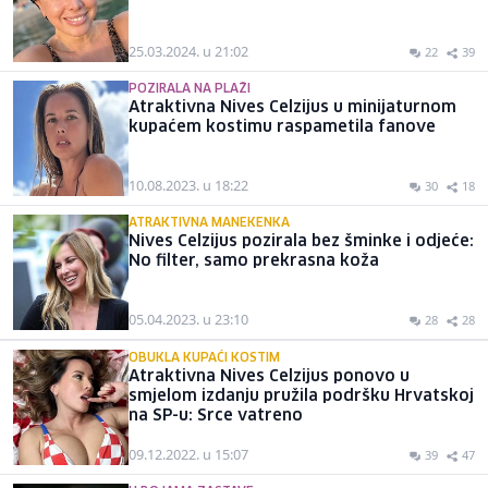
25.03.2024. u 21:02
22
39
POZIRALA NA PLAŽI
Atraktivna Nives Celzijus u minijaturnom
kupaćem kostimu raspametila fanove
10.08.2023. u 18:22
30
18
ATRAKTIVNA MANEKENKA
Nives Celzijus pozirala bez šminke i odjeće:
No filter, samo prekrasna koža
05.04.2023. u 23:10
28
28
OBUKLA KUPAĆI KOSTIM
Atraktivna Nives Celzijus ponovo u
smjelom izdanju pružila podršku Hrvatskoj
na SP-u: Srce vatreno
09.12.2022. u 15:07
39
47