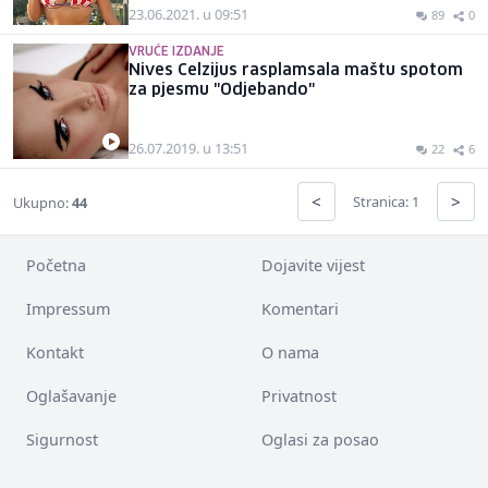
23.06.2021. u 09:51
89
0
VRUĆE IZDANJE
Nives Celzijus rasplamsala maštu spotom
za pjesmu "Odjebando"
26.07.2019. u 13:51
22
6
<
>
Stranica: 1
Ukupno:
44
Početna
Dojavite vijest
Impressum
Komentari
Kontakt
O nama
Oglašavanje
Privatnost
Sigurnost
Oglasi za posao