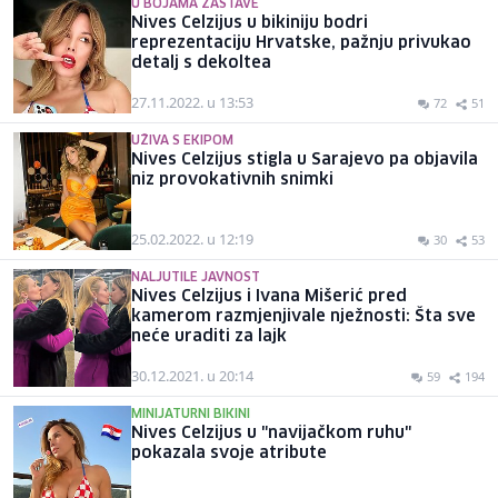
U BOJAMA ZASTAVE
Nives Celzijus u bikiniju bodri
reprezentaciju Hrvatske, pažnju privukao
detalj s dekoltea
27.11.2022. u 13:53
72
51
UŽIVA S EKIPOM
Nives Celzijus stigla u Sarajevo pa objavila
niz provokativnih snimki
25.02.2022. u 12:19
30
53
NALJUTILE JAVNOST
Nives Celzijus i Ivana Mišerić pred
kamerom razmjenjivale nježnosti: Šta sve
neće uraditi za lajk
30.12.2021. u 20:14
59
194
MINIJATURNI BIKINI
Nives Celzijus u "navijačkom ruhu"
pokazala svoje atribute