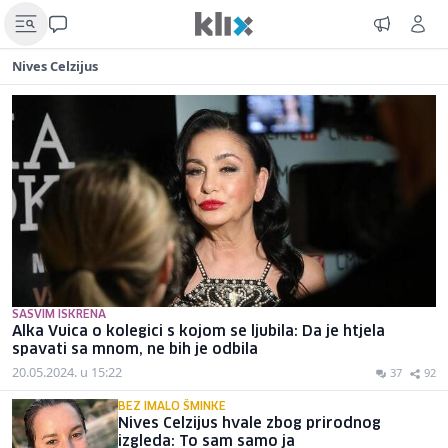
Nives Celzijus
SASVIM ISKRENA
Alka Vuica o kolegici s kojom se ljubila: Da je htjela
spavati sa mnom, ne bih je odbila
20.05.2024. u 15:22
37
92
BEZ IMALO ŠMINKE
Nives Celzijus hvale zbog prirodnog
izgleda: To sam samo ja