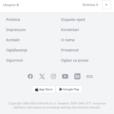
>
Stranica: 0
Ukupno:
5
Početna
Dojavite vijest
Impressum
Komentari
Kontakt
O nama
Oglašavanje
Privatnost
Sigurnost
Oglasi za posao
Facebook
YouTube
LinkedIn
Twitter
Instagram
RSS
App Store
Google Play
Copyright 2000-2026 InterSoft d.o.o. Sarajevo. ISSN 2566-3771. Sva prava
zadržana. Zabranjeno preuzimanje sadržaja bez dozvole izdavača.