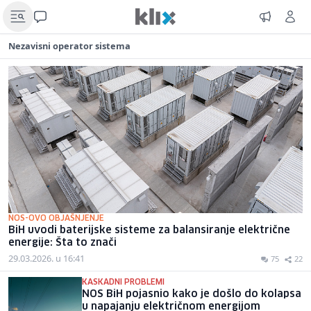
Nezavisni operator sistema
NOS-OVO OBJAŠNJENJE
BiH uvodi baterijske sisteme za balansiranje električne
energije: Šta to znači
29.03.2026. u 16:41
75
22
KASKADNI PROBLEMI
NOS BiH pojasnio kako je došlo do kolapsa
u napajanju električnom energijom