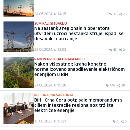
24.06.2024. u 14:15
37
25
SUMIRALI SITUACIJU
Na sastanku regionalnih operatora
utvrđeni uzroci nestanka struje, ispadi se
dešavali i dan ranije
22.06.2024. u 13:03
43
24
NAKON PREKIDA U NAPAJANJU
Nakon višesatnog kraha konačno
normalizovano snabdijevanje električnom
energijom u BiH
21.06.2024. u 15:38
146
384
REGIONALNA SARADNJA
BiH i Crna Gora potpisale memorandum s
ciljem integracije regionalnog tržišta
električne energije
15.08.2023. u 13:21
6
0