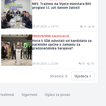
NES: Tražimo da Vijeće ministara BiH
proglasi 11. juli danom žalosti
06.07.2024. u 16:10
16
96
PREDIZBORNE KALKULACIJE
Hoće li SDA odustati od kandidata za
načelnike općina u zamjenu za
gradonačelnika Sarajeva?
09.06.2024. u 22:09
83
232
Stranica: 0
Sljedeća
>
rivatnost
Sigurnost
Oglasi za posao