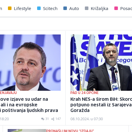
n
Lifestyle
Scitech
Auto
Križaljka
Posa
JENJAVAJU
PAD U 24 OPĆINE
ove izjave su udar na
Krah NES-a širom BiH: Skor
 ali i na evropske
potpuno nestali iz Sarajeva,
i poštivanja ljudskih prava
Goražda
 18:20
08.10.2024. u 07:30
31
147
PRONAŠLI IM NOVU "IZDAJU"