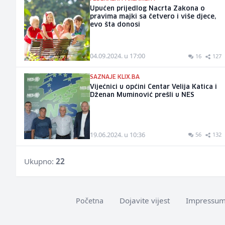
Upućen prijedlog Nacrta Zakona o
pravima majki sa četvero i više djece,
evo šta donosi
04.09.2024. u 17:00
16
127
SAZNAJE KLIX.BA
Vijećnici u općini Centar Velija Katica i
Dženan Muminović prešli u NES
19.06.2024. u 10:36
56
132
Ukupno:
22
Dojavite vijest
Impressu
Početna