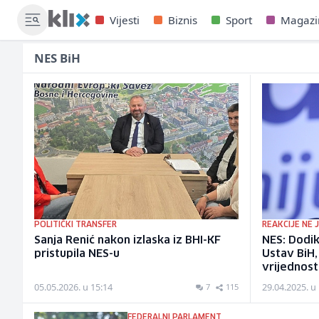
Vijesti
Biznis
Sport
Magazi
NES BiH
POLITIČKI TRANSFER
REAKCIJE NE 
Sanja Renić nakon izlaska iz BHI-KF
NES: Dodik
pristupila NES-u
Ustav BiH,
vrijednost
05.05.2026. u 15:14
29.04.2025. u
7
115
FEDERALNI PARLAMENT