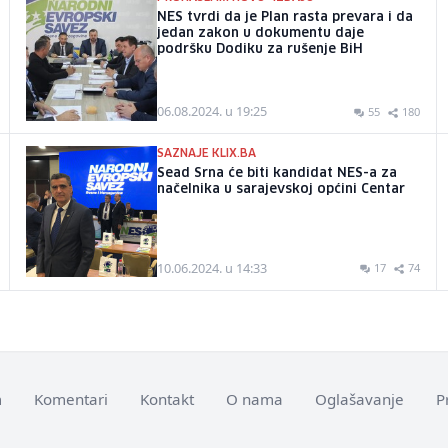
NES tvrdi da je Plan rasta prevara i da
jedan zakon u dokumentu daje
podršku Dodiku za rušenje BiH
06.08.2024. u 19:25
55
180
SAZNAJE KLIX.BA
Sead Srna će biti kandidat NES-a za
načelnika u sarajevskoj općini Centar
10.06.2024. u 14:33
17
74
m
Komentari
Kontakt
O nama
Oglašavanje
P