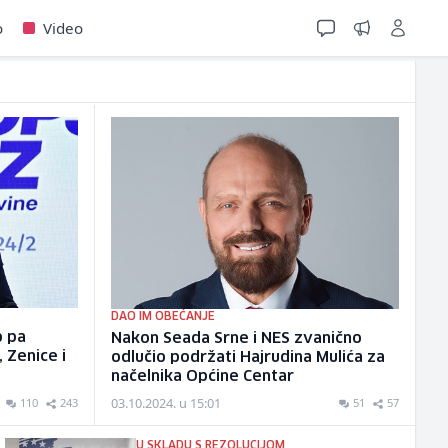
o
Video
DAO IM OBEĆANJE
o pa
Nakon Seada Srne i NES zvanično
 Zenice i
odlučio podržati Hajrudina Mulića za
načelnika Općine Centar
03.10.2024. u 15:01
110
243
51
57
U SKLADU S REZOLUCIJOM