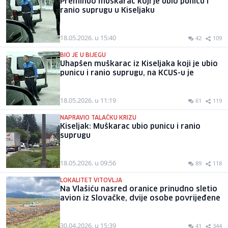
Preminuo muškarac koji je ubio punicu i
ranio suprugu u Kiseljaku
18.05.2026. u 15:40
42
109
BIO JE U BIJEGU
Uhapšen muškarac iz Kiseljaka koji je ubio
punicu i ranio suprugu, na KCUS-u je
18.05.2026. u 11:19
61
119
NAPRAVIO TALAČKU KRIZU
Kiseljak: Muškarac ubio punicu i ranio
suprugu
18.05.2026. u 09:56
89
118
LOKALITET VITOVLJA
Na Vlašiću nasred oranice prinudno sletio
avion iz Slovačke, dvije osobe povrijeđene
30.04.2026. u 15:39
41
344