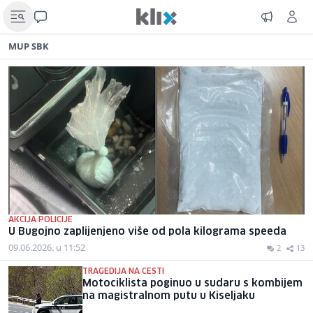
MUP SBK
AKCIJA POLICIJE
U Bugojno zaplijenjeno više od pola kilograma speeda
09.06.2026. u 11:52
2
13
TRAGEDIJA NA CESTI
Motociklista poginuo u sudaru s kombijem
na magistralnom putu u Kiseljaku