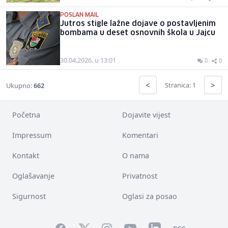
POSLAN MAIL
Jutros stigle lažne dojave o postavljenim
bombama u deset osnovnih škola u Jajcu
30.04.2026. u 13:01
0
0
<
>
Stranica: 1
Ukupno:
662
Početna
Dojavite vijest
Impressum
Komentari
Kontakt
O nama
Oglašavanje
Privatnost
Sigurnost
Oglasi za posao
Facebook
YouTube
LinkedIn