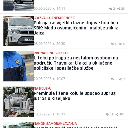
05.06.2026. u 14:11
2
26
IZAZVALI UZNEMIRENOST
Policija rasvijetlila lažne dojave bombi u
SBK: Među osumnjičenim i maloljetnik iz
Jajca
03.06.2026. u 20:30
6
8
PRONAĐENO VOZILO
U toku potraga za nestalom osobom na
području Travnika: U akciju uključene
policijske i spasilačke službe
20.05.2026. u 10:07
1
9
NA KCUS-U
Preminula i žena koju je upucao suprug
jutros u Kiseljaku
18.05.2026. u 18:11
51
104
NAKON SAMORANJAVANJA