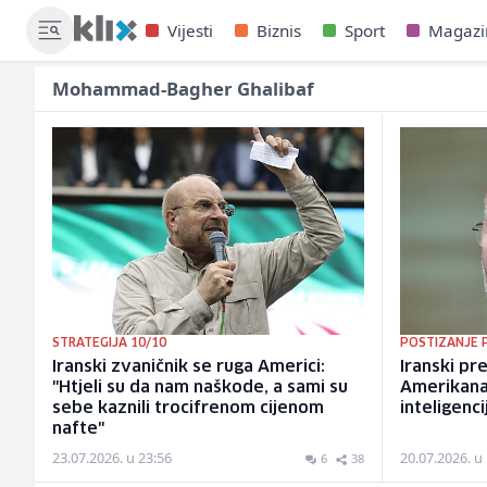
Vijesti
Biznis
Sport
Magazi
Mohammad-Bagher Ghalibaf
STRATEGIJA 10/10
POSTIZANJE P
Iranski zvaničnik se ruga Americi:
Iranski p
"Htjeli su da nam naškode, a sami su
Amerikanac
sebe kaznili trocifrenom cijenom
inteligenci
nafte"
23.07.2026. u 23:56
20.07.2026. u
6
38