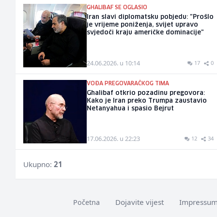
GHALIBAF SE OGLASIO
Iran slavi diplomatsku pobjedu: "Prošlo
je vrijeme poniženja, svijet upravo
svjedoči kraju američke dominacije"
24.06.2026. u 10:14
17
0
VOĐA PREGOVARAČKOG TIMA
Ghalibaf otkrio pozadinu pregovora:
Kako je Iran preko Trumpa zaustavio
Netanyahua i spasio Bejrut
17.06.2026. u 22:23
12
34
Ukupno:
21
Dojavite vijest
Impressu
Početna