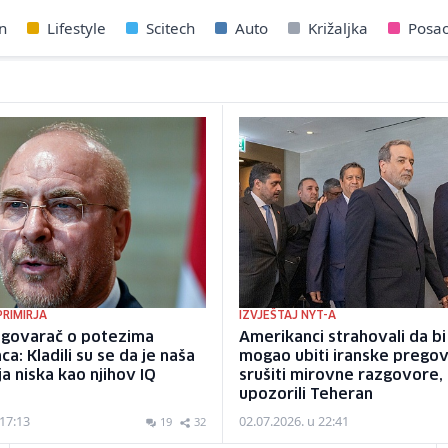
n
Lifestyle
Scitech
Auto
Križaljka
Posa
RIMIRJA
IZVJEŠTAJ NYT-A
regovarač o potezima
Amerikanci strahovali da bi
a: Kladili su se da je naša
mogao ubiti iranske pregov
ja niska kao njihov IQ
srušiti mirovne razgovore,
upozorili Teheran
 17:13
02.07.2026. u 22:41
19
32