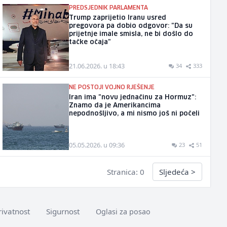
PREDSJEDNIK PARLAMENTA
Trump zaprijetio Iranu usred
pregovora pa dobio odgovor: "Da su
prijetnje imale smisla, ne bi došlo do
tačke očaja"
21.06.2026. u 18:43
34
333
NE POSTOJI VOJNO RJEŠENJE
Iran ima "novu jednačinu za Hormuz":
Znamo da je Amerikancima
nepodnošljivo, a mi nismo još ni počeli
05.05.2026. u 09:36
23
51
Stranica: 0
Sljedeća
>
rivatnost
Sigurnost
Oglasi za posao