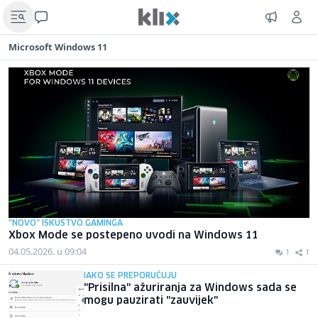
Microsoft Windows 11
"NOVO" ISKUSTVO GAMINGA
Xbox Mode se postepeno uvodi na Windows 11
04.05.2026. u 09:04
1
1
IAKO SE PREPORUČUJU
"Prisilna" ažuriranja za Windows sada se
mogu pauzirati "zauvijek"