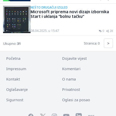
NEŠTO DRUGAČIJI IZGLED
Microsoft priprema novi dizajn izbornika
Start i uklanja "bolnu tačku"
08.04.2025. u 15:47
0
28
>
Stranica: 0
Ukupno:
31
Početna
Dojavite vijest
Impressum
Komentari
Kontakt
O nama
Oglašavanje
Privatnost
Sigurnost
Oglasi za posao
Facebook
YouTube
LinkedIn