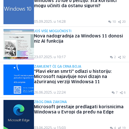
Windows 10 ide u penziju: Šta korisnici
mogu učiniti da ostanu sigurni?
05.09.2025. u 14:28
10
20
JOŠ VIŠE MOGUĆNOSTI
Nova nadogradnja za Windows 11 donosi
niz AI funkcija
23.07.2025. u 10:17
2
32
ZAMIJENIT ĆE GA CRNA BOJA
"Plavi ekran smrti" odlazi u historiju:
Microsoft najavljuje novi dizajn na
ažuriranoj verziji Windowsa 11
26.06.2025. u 22:24
7
6
ZBOG DMA ZAKONA
Microsoft prestaje predlagati korisnicima
Windowsa u Evropi da pređu na Edge
03.06.2025. u 15:03
4
19