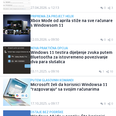
27.04.2026. u 12:13
0
3
PRIPREMA ZA PROJECT HELIX
Xbox Mode od aprila stiže na sve računare
s Windowsom 11
12.03.2026. u 09:50
0
0
NOVA PRAKTIČNA OPCIJA
Windows 11 testira dijeljenje zvuka putem
Bluetootha za istovremeno povezivanje
dva para slušalica
03.11.2025. u 09:16
1
10
PUTEM GLASOVNIH KOMANDI
Microsoft želi da korisnici Windowsa 11
"razgovaraju" sa svojim računarima
17.10.2025. u 09:17
8
0
OSTAJE BEZ PODRŠKE