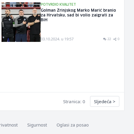
POTVRDIO KVALITET
Golman Zrinjskog Marko Marić branio
za Hrvatsku, sad bi volio zaigrati za
BiH
03.10.2024. u 19:57
22
0
Stranica: 0
Sljedeća
>
rivatnost
Sigurnost
Oglasi za posao