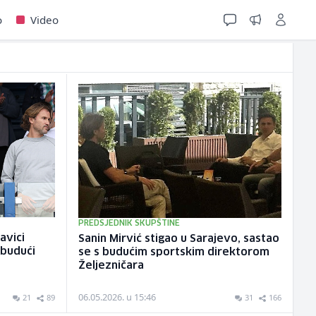
o
Video
PREDSJEDNIK SKUPŠTINE
avici
Sanin Mirvić stigao u Sarajevo, sastao
i budući
se s budućim sportskim direktorom
Željezničara
06.05.2026. u 15:46
21
89
31
166