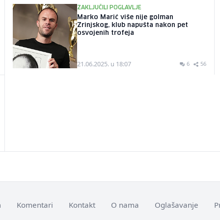
ZAKLJUČILI POGLAVLJE
Marko Marić više nije golman
Zrinjskog, klub napušta nakon pet
osvojenih trofeja
21.06.2025. u 18:07
6
56
m
Komentari
Kontakt
O nama
Oglašavanje
P