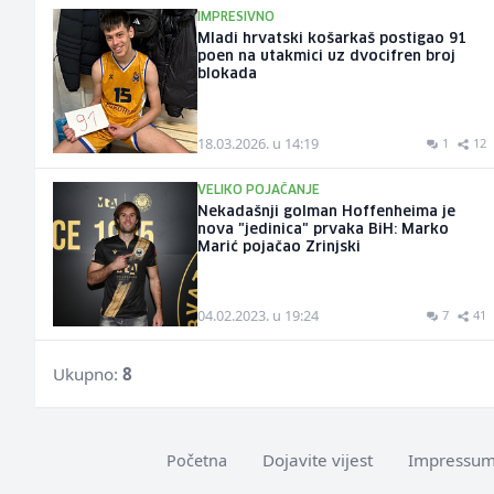
IMPRESIVNO
Mladi hrvatski košarkaš postigao 91
poen na utakmici uz dvocifren broj
blokada
18.03.2026. u 14:19
1
12
VELIKO POJAČANJE
Nekadašnji golman Hoffenheima je
nova "jedinica" prvaka BiH: Marko
Marić pojačao Zrinjski
04.02.2023. u 19:24
7
41
Ukupno:
8
Dojavite vijest
Impressu
Početna