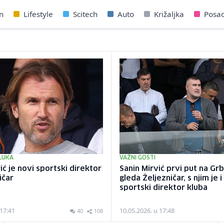
n
Lifestyle
Scitech
Auto
Križaljka
Posa
LUKA
VAŽNI GOSTI
ć je novi sportski direktor
Sanin Mirvić prvi put na Grb
ičar
gleda Željezničar, s njim je 
sportski direktor kluba
 17:41
10.05.2026. u 17:48
40
108