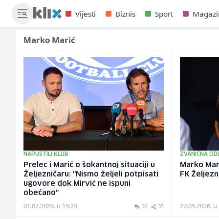
Vijesti
Biznis
Sport
Magazi
Marko Marić
NAPUSTILI KLUB
ZVANIČNA OD
Prelec i Marić o šokantnoj situaciji u
Marko Mari
Željezničaru: "Nismo željeli potpisati
FK Željezn
ugovore dok Mirvić ne ispuni
obećano"
01.07.2026. u 15:24
27.05.2026. u
56
35