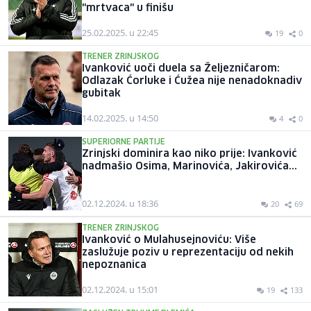
"mrtvaca" u finišu
25.02.2025. u 22:45
19
0
TRENER ZRINJSKOG
Ivanković uoči duela sa Željezničarom:
Odlazak Ćorluke i Ćužea nije nenadoknadiv
gubitak
14.02.2025. u 14:50
4
0
SUPERIORNE PARTIJE
Zrinjski dominira kao niko prije: Ivanković
nadmašio Osima, Marinovića, Jakirovića...
02.12.2024. u 18:36
20
69
TRENER ZRINJSKOG
Ivanković o Mulahusejnoviću: Više
zaslužuje poziv u reprezentaciju od nekih
nepoznanica
02.12.2024. u 15:01
19
133