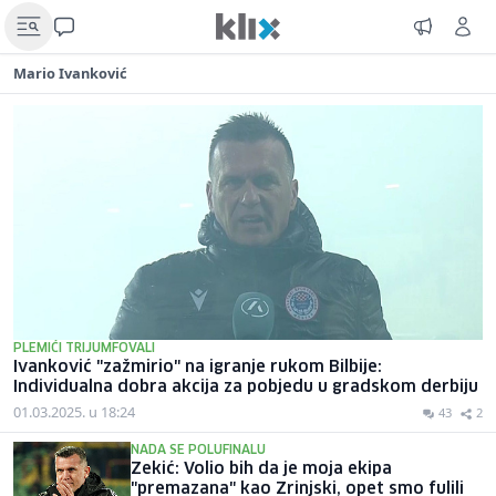
Mario Ivanković
PLEMIĆI TRIJUMFOVALI
Ivanković "zažmirio" na igranje rukom Bilbije:
Individualna dobra akcija za pobjedu u gradskom derbiju
01.03.2025. u 18:24
43
2
NADA SE POLUFINALU
Zekić: Volio bih da je moja ekipa
"premazana" kao Zrinjski, opet smo fulili