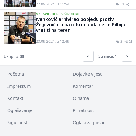
27.09.2024. u 11:54
13
0
NAJAVIO DUEL S ŠIROKIM
Ivanković arhivirao pobjedu protiv
Željezničara pa otkrio kada će se Bilbija
vratiti na teren
23.09.2024. u 12:49
2
21
<
>
Stranica: 1
Ukupno:
35
Početna
Dojavite vijest
Impressum
Komentari
Kontakt
O nama
Oglašavanje
Privatnost
Sigurnost
Oglasi za posao