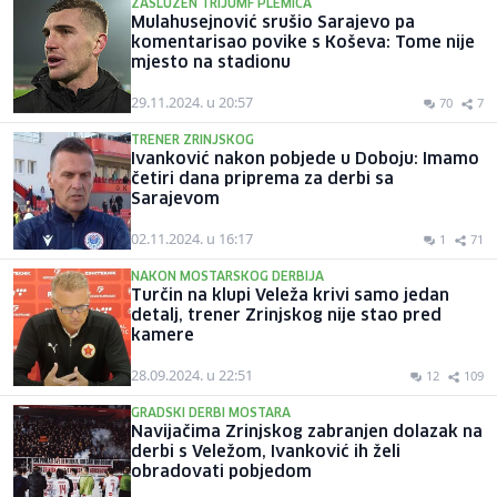
ZASLUŽEN TRIJUMF PLEMIĆA
Mulahusejnović srušio Sarajevo pa
komentarisao povike s Koševa: Tome nije
mjesto na stadionu
29.11.2024. u 20:57
70
7
TRENER ZRINJSKOG
Ivanković nakon pobjede u Doboju: Imamo
četiri dana priprema za derbi sa
Sarajevom
02.11.2024. u 16:17
1
71
NAKON MOSTARSKOG DERBIJA
Turčin na klupi Veleža krivi samo jedan
detalj, trener Zrinjskog nije stao pred
kamere
28.09.2024. u 22:51
12
109
GRADSKI DERBI MOSTARA
Navijačima Zrinjskog zabranjen dolazak na
derbi s Veležom, Ivanković ih želi
obradovati pobjedom