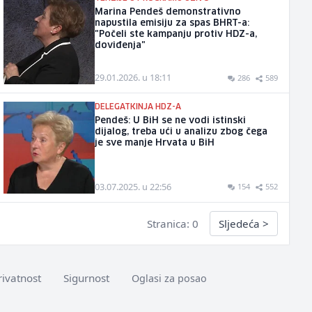
Marina Pendeš demonstrativno
napustila emisiju za spas BHRT-a:
"Počeli ste kampanju protiv HDZ-a,
doviđenja"
29.01.2026. u 18:11
286
589
DELEGATKINJA HDZ-A
Pendeš: U BiH se ne vodi istinski
dijalog, treba ući u analizu zbog čega
je sve manje Hrvata u BiH
03.07.2025. u 22:56
154
552
Stranica: 0
Sljedeća
>
rivatnost
Sigurnost
Oglasi za posao