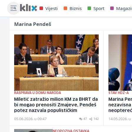
Vijesti
Biznis
Sport
Magazi
Marina Pendeš
RASPRAVA U DOMU NARODA
STAV HDZ-A
Miletić zatražio milion KM za BHRT da
Marina Pen
bi mogao prenositi Zmajeve, Pendeš
nezavisna 
potez nazvala populističkim
neoptereć
05.06.2026. u 09:47
14.05.2026. u
47
142
NEOPOZIVA OSTAVKA