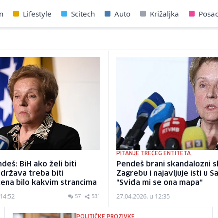
n
Lifestyle
Scitech
Auto
Križaljka
Posa
PITANJE TREĆEG ENTITETA
deš: BiH ako želi biti
Pendeš brani skandalozni s
država treba biti
Zagrebu i najavljuje isti u S
ena bilo kakvim strancima
"Sviđa mi se ona mapa"
 14:52
27.04.2026. u 12:35
57
531
POLITIČKE PROZIVKE