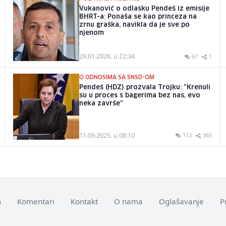
Vukanović o odlasku Pendeš iz emisije
BHRT-a: Ponaša se kao princeza na
zrnu graška, navikla da je sve po
njenom
29.01.2026. u 22:34
67
1
O ODNOSIMA SA SNSD-OM
Pendeš (HDZ) prozvala Trojku: "Krenuli
su u proces s bagerima bez nas, evo
neka završe"
11.09.2025. u 08:10
113
365
m
Komentari
Kontakt
O nama
Oglašavanje
P