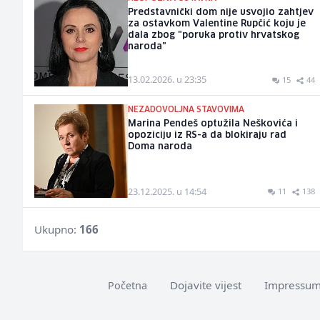
Predstavnički dom nije usvojio zahtjev
za ostavkom Valentine Rupčić koju je
dala zbog "poruka protiv hrvatskog
naroda"
13.02.2026. u 23:35
15
44
NEZADOVOLJNA STAVOVIMA
Marina Pendeš optužila Neškovića i
opoziciju iz RS-a da blokiraju rad
Doma naroda
23.12.2025. u 14:54
11
138
Ukupno:
166
Dojavite vijest
Impressu
Početna