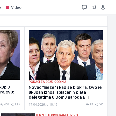
o
Video
PODACI ZA 2025. GODINU
kup u
Novac "liježe" i kad se blokira: Ovo je
arajevu:
ukupan iznos isplaćenih plata
delegatima u Domu naroda BiH
17.04.2026. u 10:49
430
1.9K
93
460
TENZIJE U PROGRAMU UŽIVO