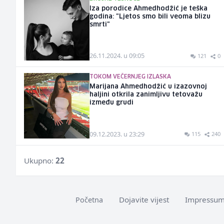
Iza porodice Ahmedhodžić je teška
godina: "Ljetos smo bili veoma blizu
smrti"
26.11.2024. u 09:05
121
0
TOKOM VEČERNJEG IZLASKA
Marijana Ahmedhodžić u izazovnoj
haljini otkrila zanimljivu tetovažu
između grudi
09.12.2023. u 23:29
115
240
Ukupno:
22
Dojavite vijest
Impressu
Početna