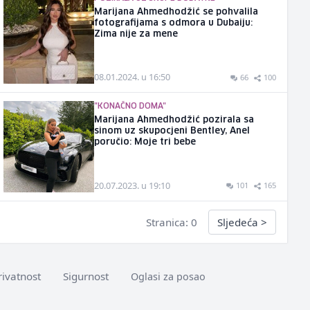
Marijana Ahmedhodžić se pohvalila
fotografijama s odmora u Dubaiju:
Zima nije za mene
08.01.2024. u 16:50
66
100
"KONAČNO DOMA"
Marijana Ahmedhodžić pozirala sa
sinom uz skupocjeni Bentley, Anel
poručio: Moje tri bebe
20.07.2023. u 19:10
101
165
Stranica: 0
Sljedeća
>
rivatnost
Sigurnost
Oglasi za posao