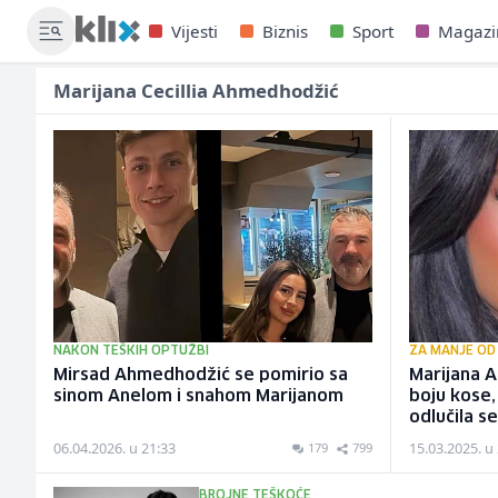
Vijesti
Biznis
Sport
Magazi
Marijana Cecillia Ahmedhodžić
NAKON TEŠKIH OPTUŽBI
ZA MANJE OD
Mirsad Ahmedhodžić se pomirio sa
Marijana 
sinom Anelom i snahom Marijanom
boju kose
odlučila s
06.04.2026. u 21:33
15.03.2025. u
179
799
BROJNE TEŠKOĆE