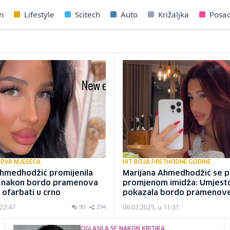
n
Lifestyle
Scitech
Auto
Križaljka
Posa
 DVA MJESECA
HIT BOJA PRETHODNE GODINE
Ahmedhodžić promijenila
Marijana Ahmedhodžić se p
, nakon bordo pramenova
promjenom imidža: Umjest
e ofarbati u crno
pokazala bordo pramenov
 22:47
06.02.2025. u 11:31
90
294
OGLASILA SE NAKON KRITIKA