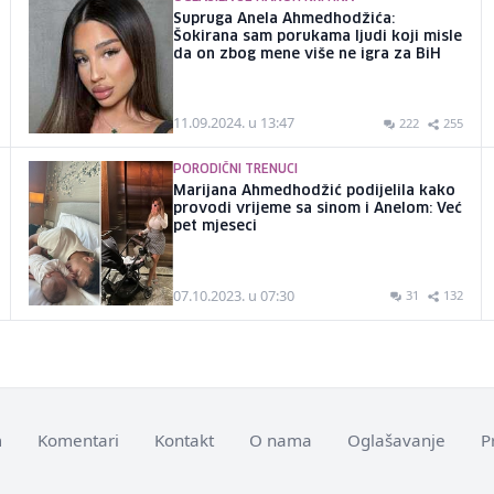
Supruga Anela Ahmedhodžića:
Šokirana sam porukama ljudi koji misle
da on zbog mene više ne igra za BiH
11.09.2024. u 13:47
222
255
PORODIČNI TRENUCI
Marijana Ahmedhodžić podijelila kako
provodi vrijeme sa sinom i Anelom: Već
pet mjeseci
07.10.2023. u 07:30
31
132
m
Komentari
Kontakt
O nama
Oglašavanje
P