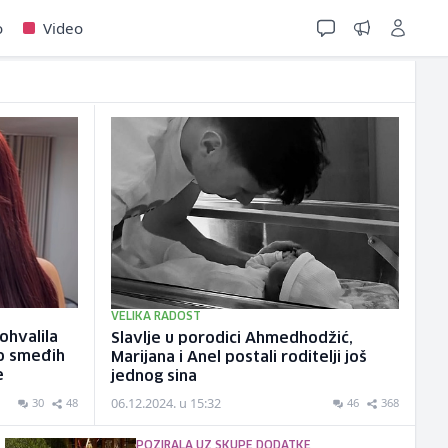
o
Video
VELIKA RADOST
ohvalila
Slavlje u porodici Ahmedhodžić,
o smeđih
Marijana i Anel postali roditelji još
e
jednog sina
06.12.2024. u 15:32
30
48
46
368
POZIRALA UZ SKUPE DODATKE