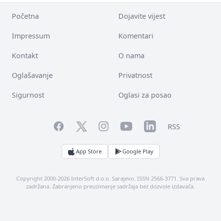
Početna
Dojavite vijest
Impressum
Komentari
Kontakt
O nama
Oglašavanje
Privatnost
Sigurnost
Oglasi za posao
Facebook
YouTube
LinkedIn
Twitter
Instagram
RSS
App Store
Google Play
Copyright 2000-2026 InterSoft d.o.o. Sarajevo. ISSN 2566-3771. Sva prava
zadržana. Zabranjeno preuzimanje sadržaja bez dozvole izdavača.